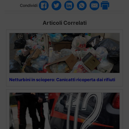
Condividi
Articoli Correlati
Netturbini in sciopero: Canicattì ricoperta dai rifiuti