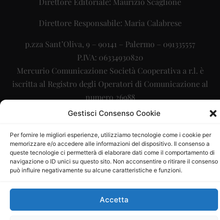
Direttore Editoriale: Maurizio Scaglione
Direttore Responsabile: Maria Calabrese
p.zza Sant’Oliva, 9 – 90141 – Palermo – 091335557
P.IVA: 06334930820
Mercurio Comunicazione Società Cooperativa a r.l. è
iscritta al Registro degli Operatori di Comunicazione al
numero 26988
Gestisci Consenso Cookie
Sito gestito da
La Digitale srl
–
info@ladigitale.it
Per fornire le migliori esperienze, utilizziamo tecnologie come i cookie per
memorizzare e/o accedere alle informazioni del dispositivo. Il consenso a
queste tecnologie ci permetterà di elaborare dati come il comportamento di
navigazione o ID unici su questo sito. Non acconsentire o ritirare il consenso
può influire negativamente su alcune caratteristiche e funzioni.
Accetta