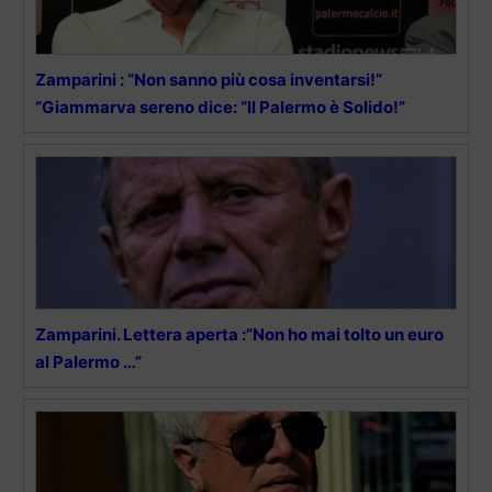
Zamparini : “Non sanno più cosa inventarsi!”
“Giammarva sereno dice: “Il Palermo è Solido!”
Zamparini. Lettera aperta :”Non ho mai tolto un euro
al Palermo …”