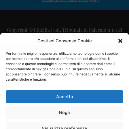
Copyright © ilSicilia | aut. Tribunale di Palermo n.11 del
29/09/2015
Gestisci Consenso Cookie
Editore: Mercurio Comunicazione Soc. Coop. A.R.L.
Per fornire le migliori esperienze, utilizziamo tecnologie come i cookie
per memorizzare e/o accedere alle informazioni del dispositivo. Il
Direttore Editoriale: Maurizio Scaglione
consenso a queste tecnologie ci permetterà di elaborare dati come il
comportamento di navigazione o ID unici su questo sito. Non
Direttore Responsabile: Maria Calabrese
acconsentire o ritirare il consenso può influire negativamente su alcune
caratteristiche e funzioni.
p.zza Sant’Oliva, 9 – 90141 – Palermo – 091335557
P.IVA: 06334930820
Accetta
Mercurio Comunicazione Società Cooperativa a r.l. è
iscritta al Registro degli Operatori di Comunicazione al
Nega
numero 26988
Visualizza preferenze