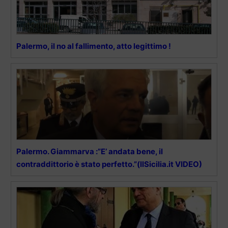
Palermo, il no al fallimento, atto legittimo !
Palermo. Giammarva :”E’ andata bene, il
contraddittorio è stato perfetto.”(llSicilia.it VIDEO)