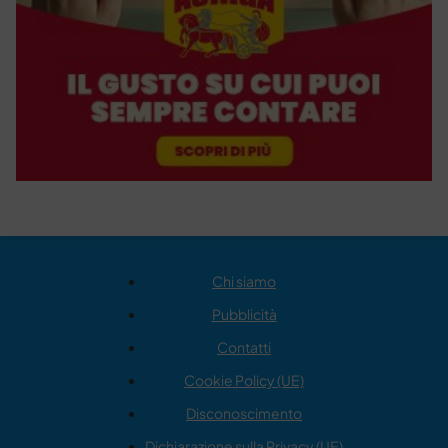
Chi siamo
Pubblicità
Contatti
Cookie Policy (UE)
Disconoscimento
Dichiarazione sulla Privacy (UE)