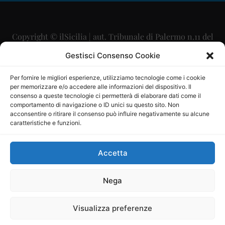
Copyright © ilSicilia | aut. Tribunale di Palermo n.11 del
29/09/2015
Gestisci Consenso Cookie
Editore: Mercurio Comunicazione Soc. Coop. A.R.L.
Per fornire le migliori esperienze, utilizziamo tecnologie come i cookie
per memorizzare e/o accedere alle informazioni del dispositivo. Il
Direttore Editoriale: Maurizio Scaglione
consenso a queste tecnologie ci permetterà di elaborare dati come il
comportamento di navigazione o ID unici su questo sito. Non
Direttore Responsabile: Maria Calabrese
acconsentire o ritirare il consenso può influire negativamente su alcune
caratteristiche e funzioni.
p.zza Sant’Oliva, 9 – 90141 – Palermo – 091335557
P.IVA: 06334930820
Accetta
Mercurio Comunicazione Società Cooperativa a r.l. è
iscritta al Registro degli Operatori di Comunicazione al
Nega
numero 26988
Visualizza preferenze
Sito gestito da
La Digitale srl
–
info@ladigitale.it