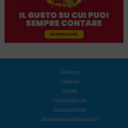
Chi siamo
Pubblicità
Contatti
Cookie Policy (UE)
Disconoscimento
Dichiarazione sulla Privacy (UE)