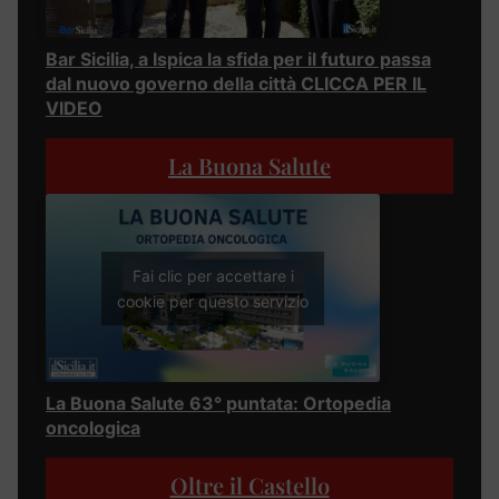
Bar Sicilia, a Ispica la sfida per il futuro passa
dal nuovo governo della città CLICCA PER IL
VIDEO
La Buona Salute
Fai clic per accettare i
cookie per questo servizio
La Buona Salute 63° puntata: Ortopedia
oncologica
Oltre il Castello