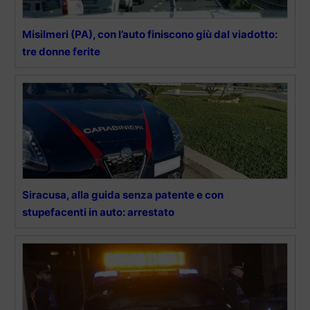
Misilmeri (PA), con l’auto finiscono giù dal viadotto:
tre donne ferite
Siracusa, alla guida senza patente e con
stupefacenti in auto: arrestato