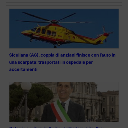
Siculiana (AG), coppia di anziani finisce con l’auto in
una scarpata: trasportati in ospedale per
accertamenti