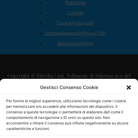
Pubblicità
Contatti
Cookie Policy (UE)
Dichiarazione sulla Privacy (UE)
Disconoscimento
Copyright © ilSicilia | aut. Tribunale di Palermo n.11 del
29/09/2015
Gestisci Consenso Cookie
Editore: Mercurio Comunicazione Soc. Coop. A.R.L.
Per fornire le migliori esperienze, utilizziamo tecnologie come i cookie
per memorizzare e/o accedere alle informazioni del dispositivo. Il
Direttore Editoriale: Maurizio Scaglione
consenso a queste tecnologie ci permetterà di elaborare dati come il
comportamento di navigazione o ID unici su questo sito. Non
Direttore Responsabile: Maria Calabrese
acconsentire o ritirare il consenso può influire negativamente su alcune
caratteristiche e funzioni.
p.zza Sant’Oliva, 9 – 90141 – Palermo – 091335557