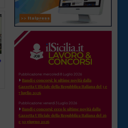
e
Pubblicazione: mercoledì 8 Luglio 2026
Bandi e concorsi: le ultime novità dalla
Gazzetta Ufficiale della Repubblica Italiana del 3 e
7 luglio 2026
Pubblicazione: venerdì 3 Luglio 2026
Bandi e concorsi: ecco le ultime novità dalla
Gazzetta Ufficiale della Repubblica Italiana del 26
e 30 giugno 2026