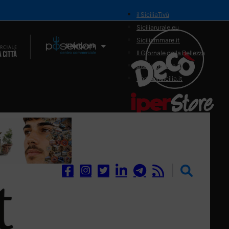
il SiciliaTivù
Siciliarurale.eu
Siciliammare.it
Il Network
Il Giornale della Bellezza
Siciliamedica.it
Sanitainsicilia.it