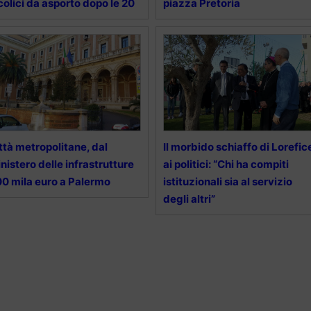
colici da asporto dopo le 20
piazza Pretoria
ttà metropolitane, dal
Il morbido schiaffo di Lorefic
nistero delle infrastrutture
ai politici: “Chi ha compiti
0 mila euro a Palermo
istituzionali sia al servizio
degli altri”