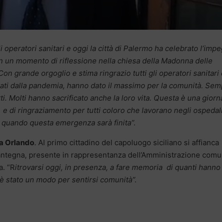
i operatori sanitari e oggi la città di Palermo ha celebrato l’imp
con un momento di riflessione nella chiesa della Madonna delle
on grande orgoglio e stima ringrazio tutti gli operatori sanitari
gnati dalla pandemia, hanno dato il massimo per la comunità. Se
utti. Molti hanno sacrificato anche la loro vita. Questa è una giorn
 e di ringraziamento per tutti coloro che lavorano negli ospedali
quando questa emergenza sarà finita”.
a Orlando
. Al primo cittadino del capoluogo siciliano si affianca
a Mantegna, presente in rappresentanza dell’Amministrazione com
a. “R
itrovarsi oggi, in presenza, a fare memoria di quanti hanno
e è stato un modo per sentirsi comunità”.