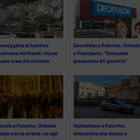
nneggiata la barriera
Decathlon a Palermo, Orland
ramassi dei Rotoli: chiuse
e Piampiano : “Domanda
cune aree del cimitero
presentata 85 giorni fa”
vida a Palermo, Orlando
Vandalismo a Palermo:
siste con la stretta: no agli
imbrattata una statua a