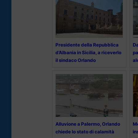
Presidente della Repubblica
Da
d’Albania in Sicilia, a riceverlo
pa
il sindaco Orlando
al
Alluvione a Palermo, Orlando
Mo
chiede lo stato di calamità
in