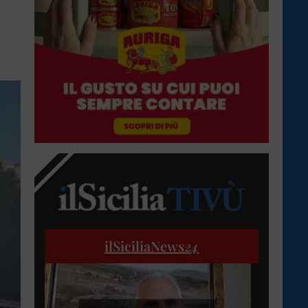
ilSiciliaNews
24