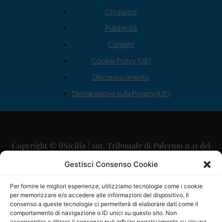
Chi siamo
Pubblicità
Contatti
Cookie Policy (UE)
Disconoscimento
Dichiarazione sulla Privacy (UE)
Copyright © ilSicilia | aut. Tribunale di Palermo n.11 del
29/09/2015
Gestisci Consenso Cookie
Editore: Mercurio Comunicazione Soc. Coop. A.R.L.
Per fornire le migliori esperienze, utilizziamo tecnologie come i cookie
per memorizzare e/o accedere alle informazioni del dispositivo. Il
Direttore Editoriale: Maurizio Scaglione
consenso a queste tecnologie ci permetterà di elaborare dati come il
comportamento di navigazione o ID unici su questo sito. Non
acconsentire o ritirare il consenso può influire negativamente su alcune