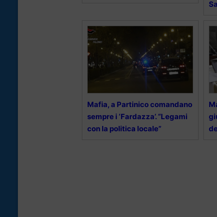
S
Mafia, a Partinico comandano
Ma
sempre i ‘Fardazza’. “Legami
gi
con la politica locale”
de