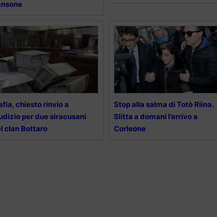
ansone
fia, chiesto rinvio a
Stop alla salma di Totò Riina.
udizio per due siracusani
Slitta a domani l’arrivo a
l clan Bottaro
Corleone