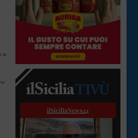
 la
ono
ilSiciliaNews
24