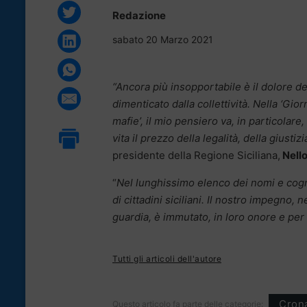
Redazione
sabato 20 Marzo 2021
“Ancora più insopportabile è il dolore de
dimenticato dalla collettività. Nella ‘Gio
mafie’, il mio pensiero va, in particolar
vita il prezzo della legalità, della giustiz
presidente della Regione Siciliana,
Nell
“
Nel lunghissimo elenco dei nomi e cogn
di cittadini siciliani. Il nostro impegno
guardia, è immutato, in loro onore e per tu
Tutti gli articoli dell'autore
Cron
Questo articolo fa parte delle categorie: