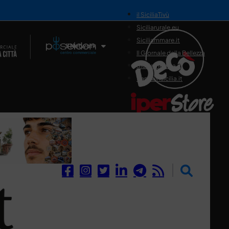
il SiciliaTivù
Siciliarurale.eu
Siciliammare.it
Il Network
Il Giornale della Bellezza
Siciliamedica.it
Sanitainsicilia.it