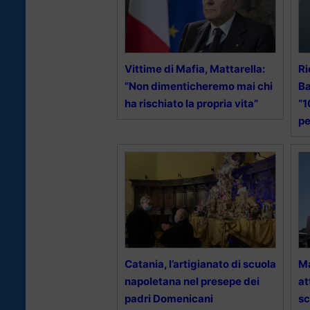
Vittime di Mafia, Mattarella:
Ri
“Non dimenticheremo mai chi
Ba
ha rischiato la propria vita”
“1
pe
Catania, l’artigianato di scuola
Ma
napoletana nel presepe dei
at
padri Domenicani
sc