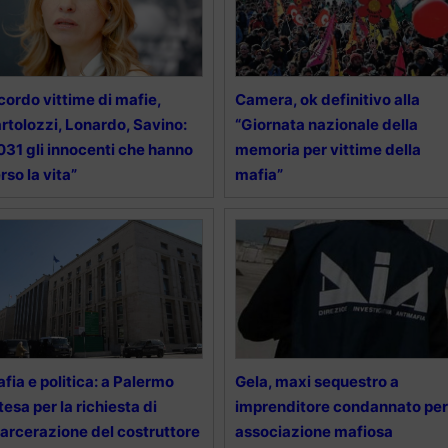
cordo vittime di mafie,
Camera, ok definitivo alla
rtolozzi, Lonardo, Savino:
“Giornata nazionale della
031 gli innocenti che hanno
memoria per vittime della
rso la vita”
mafia”
fia e politica: a Palermo
Gela, maxi sequestro a
tesa per la richiesta di
imprenditore condannato per
arcerazione del costruttore
associazione mafiosa