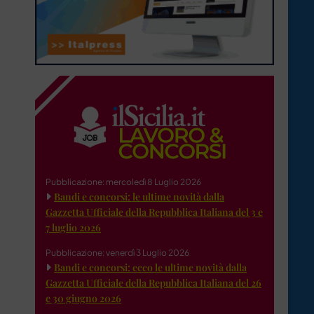
Pubblicazione: mercoledì 8 Luglio 2026
Bandi e concorsi: le ultime novità dalla
Gazzetta Ufficiale della Repubblica Italiana del 3 e
7 luglio 2026
Pubblicazione: venerdì 3 Luglio 2026
Bandi e concorsi: ecco le ultime novità dalla
Gazzetta Ufficiale della Repubblica Italiana del 26
e 30 giugno 2026