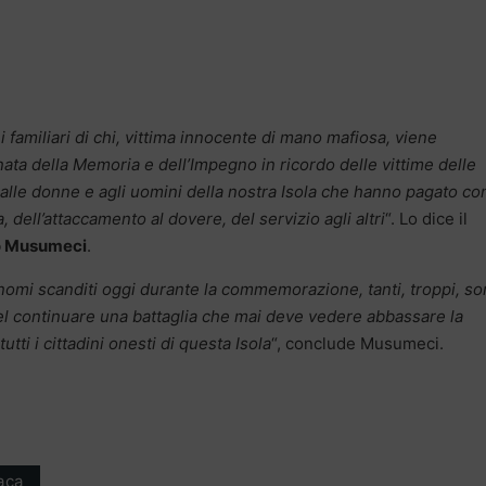
i familiari di chi, vittima innocente di mano mafiosa, viene
rnata della Memoria e dell’Impegno in ricordo delle vittime delle
e, alle donne e agli uomini della nostra Isola che hanno pagato con
ia, dell’attaccamento al dovere, del servizio agli altri
“. Lo dice il
o Musumeci
.
omi scanditi oggi durante la commemorazione, tanti, troppi, s
, nel continuare una battaglia che mai deve vedere abbassare la
tti i cittadini onesti di questa Isola
“, conclude Musumeci.
aca