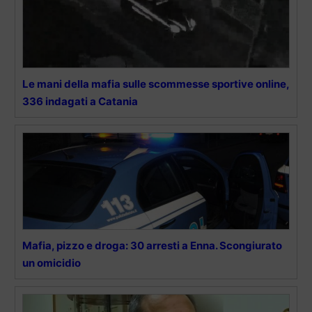
Le mani della mafia sulle scommesse sportive online,
336 indagati a Catania
Mafia, pizzo e droga: 30 arresti a Enna. Scongiurato
un omicidio