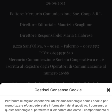
29/09/2015
Editore: Mercurio Comunicazione Soc. Coop. A.R.L.
Direttore Editoriale: Maurizio Scaglione
Direttore Responsabile: Maria Calabrese
p.zza Sant’Oliva, 9 – 90141 – Palermo – 091335557
P.IVA: 06334930820
Mercurio Comunicazione Società Cooperativa a r.l. è
iscritta al Registro degli Operatori di Comunicazione al
numero 26988
Sito gestito da
La Digitale srl
–
info@ladigitale.it
Gestisci Consenso Cookie
Per fornire le migliori esperienze, utilizziamo tecnologie come i cookie per
memorizzare e/o accedere alle informazioni del dispositivo. Il consenso a
queste tecnologie ci permetterà di elaborare dati come il comportamento di