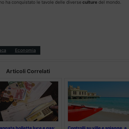
mo ha conquistato le tavole delle diverse
culture
del mondo.
aca
Economia
Articoli Correlati
angata bollette luce e gas:
Controlli su ville e spiagge, a