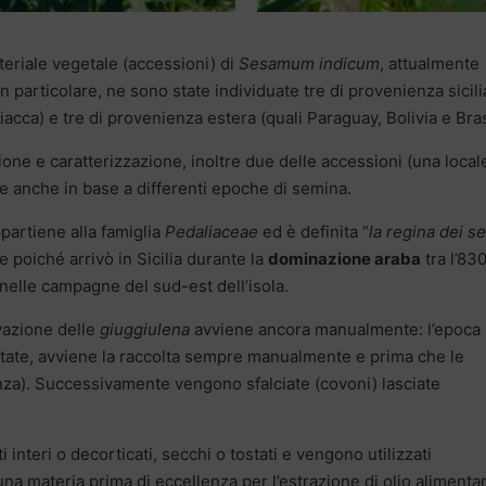
ateriale vegetale (accessioni) di
Sesamum indicum
, attualmente
n particolare, ne sono state individuate tre di provenienza sicil
acca) e tre di provenienza estera (quali Paraguay, Bolivia e Bras
zione e caratterizzazione, inoltre due delle accessioni (una local
te anche in base a differenti epoche di semina.
ppartiene alla famiglia
Pedaliaceae
ed è definita “
la regina dei s
e poiché arrivò in Sicilia durante la
dominazione araba
tra l’830
 nelle campagne del sud-est dell’isola.
tivazione delle
giuggiulena
avviene ancora manualmente: l’epoca 
state, avviene la raccolta sempre manualmente e prima che le
za). Successivamente vengono sfalciate (covoni) lasciate
interi o decorticati, secchi o tostati e vengono utilizzati
a materia prima di eccellenza per l’estrazione di olio alimenta