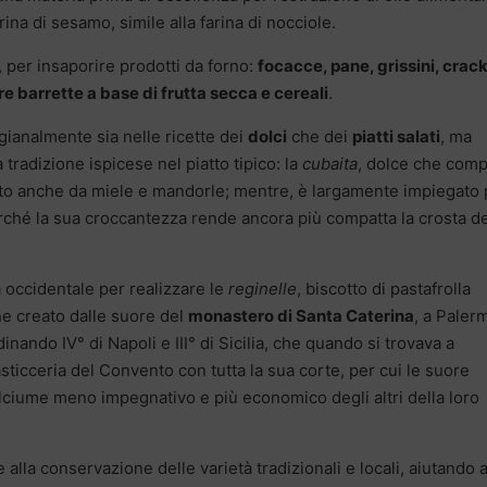
ina di sesamo, simile alla farina di nocciole.
, per insaporire prodotti da forno:
focacce, pane, grissini, crack
e barrette a base di frutta secca e cereali
.
igianalmente sia nelle ricette dei
dolci
che dei
piatti salati
, ma
 tradizione ispicese nel piatto tipico: la
cubaita
, dolce che com
tuito anche da miele e mandorle; mentre, è largamente impiegato 
 perché la sua croccantezza rende ancora più compatta la crosta d
ia occidentale per realizzare le
reginelle
, biscotto di pastafrolla
ne creato dalle suore del
monastero di Santa Caterina
, a Paler
nando IV° di Napoli e III° di Sicilia, che quando si trovava a
sticceria del Convento con tutta la sua corte, per cui le suore
ciume meno impegnativo e più economico degli altri della loro
 alla conservazione delle varietà tradizionali e locali, aiutando 