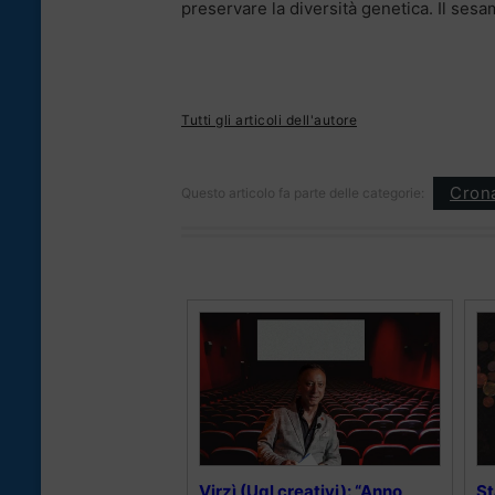
preservare la diversità genetica. Il sesa
Tutti gli articoli dell'autore
Cron
Questo articolo fa parte delle categorie:
Virzì (Ugl creativi): “Anno
St