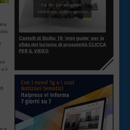
Fai clic per accettare i
cookie per questo servizio
iana
ile).
Castelli di Sicilia: 19 ‘mini guide’ per la
e
sfida del turismo di prossimità CLICCA
PER IL VIDEO
emi
 e il
di
re e