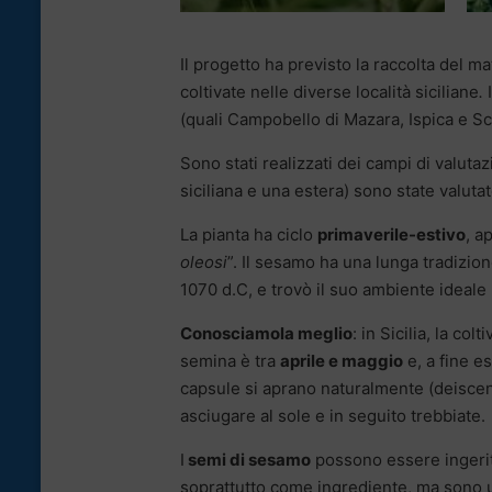
Il progetto ha previsto la raccolta del m
coltivate nelle diverse località siciliane
.
I
(quali Campobello di Mazara, Ispica e Sci
Sono stati realizzati dei campi di valuta
siciliana e una estera) sono state valuta
La pianta ha ciclo
primaverile-estivo
, a
oleosi
”. Il sesamo ha una lunga tradizion
1070 d.C, e trovò il suo ambiente ideale
Conosciamola meglio
: in Sicilia, la col
semina è tra
aprile e maggio
e, a fine e
capsule si aprano naturalmente (deiscen
asciugare al sole e in seguito trebbiate.
I
semi di sesamo
possono essere ingeriti 
soprattutto come ingrediente, ma sono un