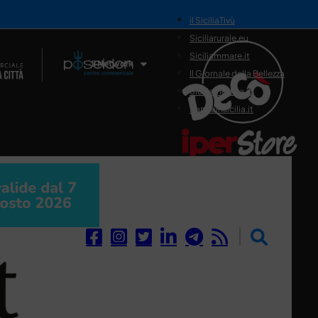
il SiciliaTivù
Siciliarurale.eu
Siciliammare.it
Il Network
Il Giornale della Bellezza
Siciliamedica.it
Sanitainsicilia.it