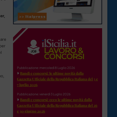
er,
pare
per
el
Pubblicazione: mercoledì 8 Luglio 2026
Bandi e concorsi: le ultime novità dalla
mo,
Gazzetta Ufficiale della Repubblica Italiana del 3 e
7 luglio 2026
Pubblicazione: venerdì 3 Luglio 2026
Bandi e concorsi: ecco le ultime novità dalla
Gazzetta Ufficiale della Repubblica Italiana del 26
e 30 giugno 2026
a