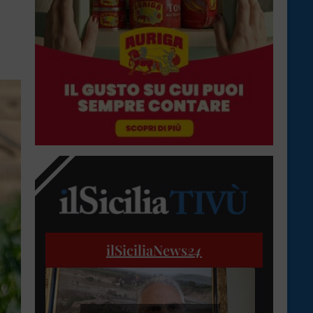
ilSiciliaNews
24