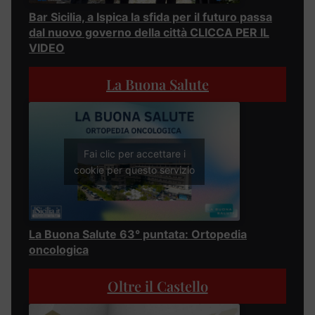
Bar Sicilia, a Ispica la sfida per il futuro passa
dal nuovo governo della città CLICCA PER IL
VIDEO
La Buona Salute
Fai clic per accettare i
cookie per questo servizio
La Buona Salute 63° puntata: Ortopedia
oncologica
Oltre il Castello