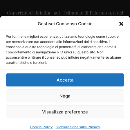
Copyright © ilSicilia | aut. Tribunale di Palermo n.11 del
29/09/2015
Gestisci Consenso Cookie
Editore: Mercurio Comunicazione Soc. Coop. A.R.L.
Per fornire le migliori esperienze, utilizziamo tecnologie come i cookie
per memorizzare e/o accedere alle informazioni del dispositivo. Il
Direttore Editoriale: Maurizio Scaglione
consenso a queste tecnologie ci permetterà di elaborare dati come il
comportamento di navigazione o ID unici su questo sito. Non
Direttore Responsabile: Maria Calabrese
acconsentire o ritirare il consenso può influire negativamente su alcune
caratteristiche e funzioni.
p.zza Sant’Oliva, 9 – 90141 – Palermo – 091335557
P.IVA: 06334930820
Accetta
Mercurio Comunicazione Società Cooperativa a r.l. è
iscritta al Registro degli Operatori di Comunicazione al
Nega
numero 26988
Visualizza preferenze
Sito gestito da
La Digitale srl
–
info@ladigitale.it
Cookie Policy
Dichiarazione sulla Privacy