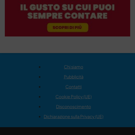
Chi siamo
Pubblicità
Contatti
Cookie Policy (UE)
Disconoscimento
Dichiarazione sulla Privacy (UE)