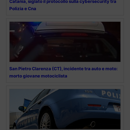
Catania, siglato il protocollo sulla cybersecurity tra
Polizia e Cna
San Pietro Clarenza (CT), incidente tra auto e moto:
morto giovane motociclista