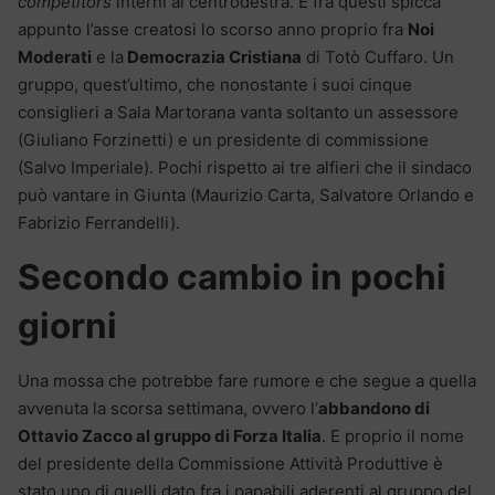
competitors
interni al centrodestra. E fra questi spicca
appunto l’asse creatosi lo scorso anno proprio fra
Noi
Moderati
e la
Democrazia Cristiana
di Totò Cuffaro. Un
gruppo, quest’ultimo, che nonostante i suoi cinque
consiglieri a Sala Martorana vanta soltanto un assessore
(Giuliano Forzinetti) e un presidente di commissione
(Salvo Imperiale). Pochi rispetto ai tre alfieri che il sindaco
può vantare in Giunta (Maurizio Carta, Salvatore Orlando e
Fabrizio Ferrandelli).
Secondo cambio in pochi
giorni
Una mossa che potrebbe fare rumore e che segue a quella
avvenuta la scorsa settimana, ovvero l’
abbandono di
Ottavio Zacco al gruppo di Forza Italia
. E proprio il nome
del presidente della Commissione Attività Produttive è
stato uno di quelli dato fra i papabili aderenti al gruppo del