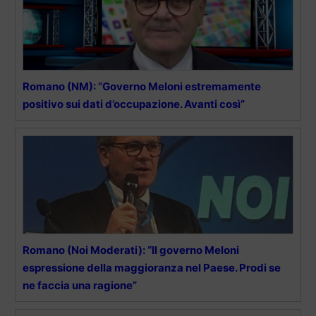
Romano (NM): “Governo Meloni estremamente
positivo sui dati d’occupazione. Avanti così”
Romano (Noi Moderati): “Il governo Meloni
espressione della maggioranza nel Paese. Prodi se
ne faccia una ragione”