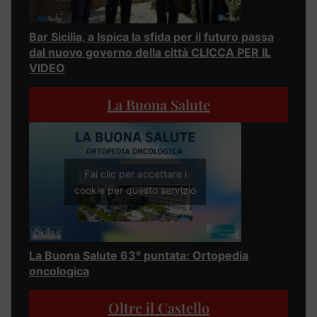
Bar Sicilia, a Ispica la sfida per il futuro passa
dal nuovo governo della città CLICCA PER IL
VIDEO
La Buona Salute
Fai clic per accettare i
cookie per questo servizio
La Buona Salute 63° puntata: Ortopedia
oncologica
Oltre il Castello