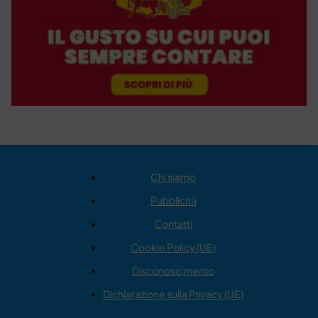
Chi siamo
Pubblicità
Contatti
Cookie Policy (UE)
Disconoscimento
Dichiarazione sulla Privacy (UE)