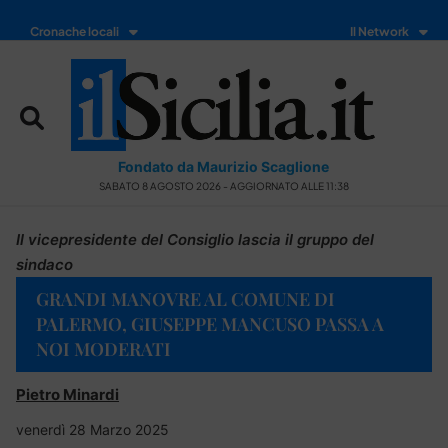
Cronache locali
Il Network
Fondato da Maurizio Scaglione
SABATO 8 AGOSTO 2026 - AGGIORNATO ALLE 11:38
Il vicepresidente del Consiglio lascia il gruppo del
sindaco
GRANDI MANOVRE AL COMUNE DI
PALERMO, GIUSEPPE MANCUSO PASSA A
NOI MODERATI
Pietro Minardi
venerdì 28 Marzo 2025