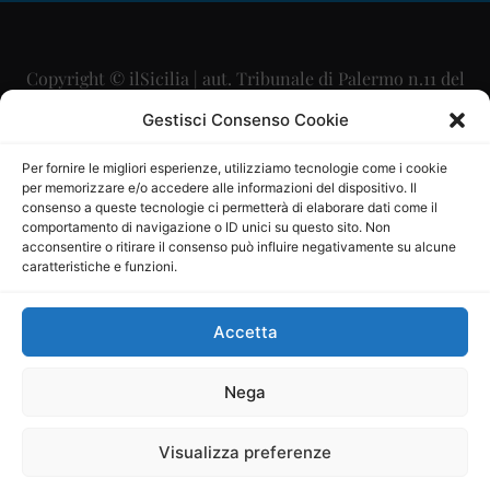
Copyright © ilSicilia | aut. Tribunale di Palermo n.11 del
29/09/2015
Gestisci Consenso Cookie
Editore: Mercurio Comunicazione Soc. Coop. A.R.L.
Per fornire le migliori esperienze, utilizziamo tecnologie come i cookie
per memorizzare e/o accedere alle informazioni del dispositivo. Il
Direttore Editoriale: Maurizio Scaglione
consenso a queste tecnologie ci permetterà di elaborare dati come il
comportamento di navigazione o ID unici su questo sito. Non
Direttore Responsabile: Maria Calabrese
acconsentire o ritirare il consenso può influire negativamente su alcune
caratteristiche e funzioni.
p.zza Sant’Oliva, 9 – 90141 – Palermo – 091335557
P.IVA: 06334930820
Accetta
Mercurio Comunicazione Società Cooperativa a r.l. è
iscritta al Registro degli Operatori di Comunicazione al
Nega
numero 26988
Visualizza preferenze
Sito gestito da
La Digitale srl
–
info@ladigitale.it