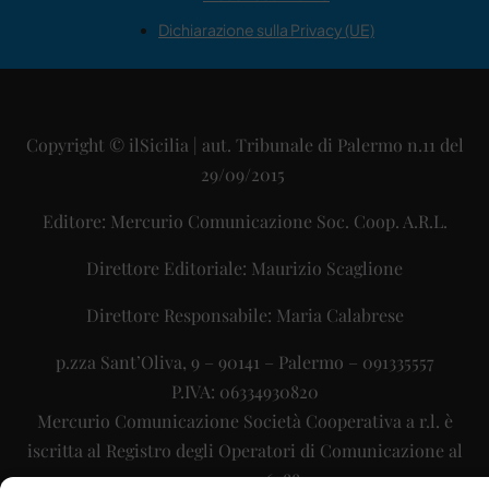
Dichiarazione sulla Privacy (UE)
Copyright © ilSicilia | aut. Tribunale di Palermo n.11 del
29/09/2015
Editore: Mercurio Comunicazione Soc. Coop. A.R.L.
Direttore Editoriale: Maurizio Scaglione
Direttore Responsabile: Maria Calabrese
p.zza Sant’Oliva, 9 – 90141 – Palermo – 091335557
P.IVA: 06334930820
Mercurio Comunicazione Società Cooperativa a r.l. è
iscritta al Registro degli Operatori di Comunicazione al
numero 26988