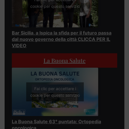
cookie per questo servizio
Bar Sicilia, a Ispica la sfida per il futuro passa
dal nuovo governo della città CLICCA PER IL
VIDEO
La Buona Salute
Fai clic per accettare i
cookie per questo servizio
La Buona Salute 63° puntata: Ortopedia
oncologica