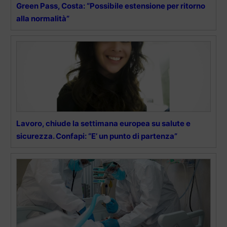
Green Pass, Costa: “Possibile estensione per ritorno
alla normalità”
Lavoro, chiude la settimana europea su salute e
sicurezza. Confapi: “E’ un punto di partenza”