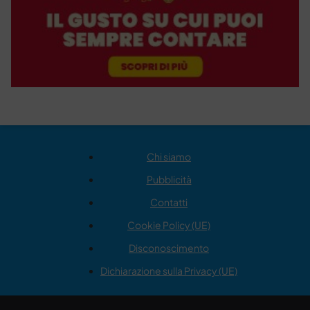
Chi siamo
Pubblicità
Contatti
Cookie Policy (UE)
Disconoscimento
Dichiarazione sulla Privacy (UE)