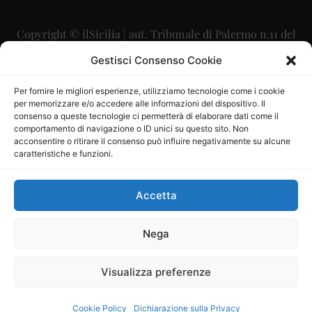
Copyright © ilSicilia | aut. Tribunale di Palermo n.11 del
29/09/2015
Gestisci Consenso Cookie
Editore: Mercurio Comunicazione Soc. Coop. A.R.L.
Per fornire le migliori esperienze, utilizziamo tecnologie come i cookie
per memorizzare e/o accedere alle informazioni del dispositivo. Il
Direttore Editoriale: Maurizio Scaglione
consenso a queste tecnologie ci permetterà di elaborare dati come il
comportamento di navigazione o ID unici su questo sito. Non
Direttore Responsabile: Maria Calabrese
acconsentire o ritirare il consenso può influire negativamente su alcune
caratteristiche e funzioni.
p.zza Sant’Oliva, 9 – 90141 – Palermo – 091335557
P.IVA: 06334930820
Accetta
Mercurio Comunicazione Società Cooperativa a r.l. è
iscritta al Registro degli Operatori di Comunicazione al
Nega
numero 26988
Visualizza preferenze
Sito gestito da
La Digitale srl
–
info@ladigitale.it
Cookie Policy
Dichiarazione sulla Privacy