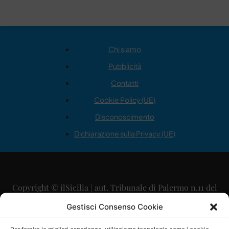
Chi siamo
Pubblicità
Contatti
Cookie Policy (UE)
Disconoscimento
Dichiarazione sulla Privacy (UE)
Copyright © ilSicilia | aut. Tribunale di Palermo n.11 del
29/09/2015
Gestisci Consenso Cookie
Editore: Mercurio Comunicazione Soc. Coop. A.R.L.