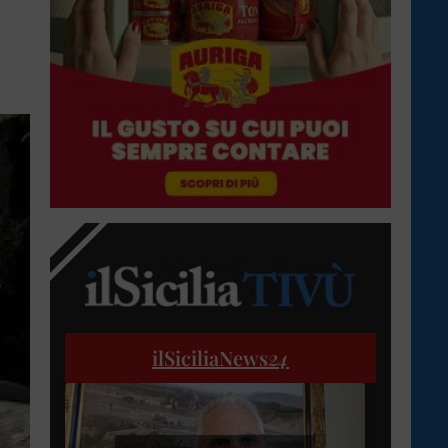
ilSiciliaNews
24