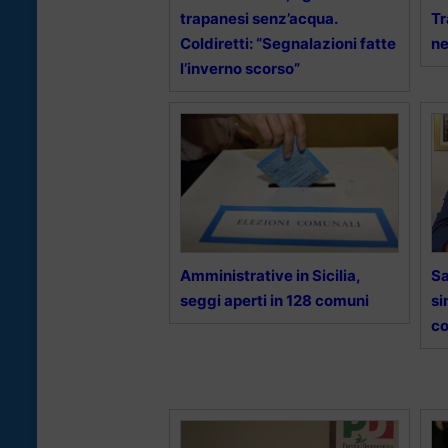
trapanesi senz’acqua.
Tr
Coldiretti: “Segnalazioni fatte
ne
l’inverno scorso”
Amministrative in Sicilia,
Sa
seggi aperti in 128 comuni
si
co