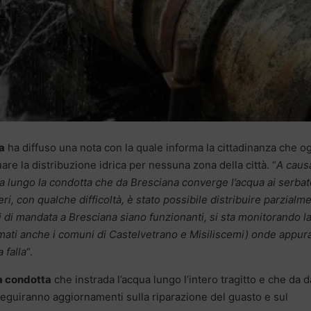
a
ha diffuso una nota con la quale informa la cittadinanza che og
uare la distribuzione idrica per nessuna zona della città. “
A caus
 lungo la condotta che da Bresciana converge l’acqua ai serbato
eri, con qualche difficoltà, è stato possibile distribuire parzialm
i di mandata a Bresciana siano funzionanti, si sta monitorando l
rmati anche i comuni di Castelvetrano e Misiliscemi) onde appura
 falla
“.
ca condotta
che instrada l’acqua lungo l’intero tragitto e che da d
seguiranno aggiornamenti sulla riparazione del guasto e sul