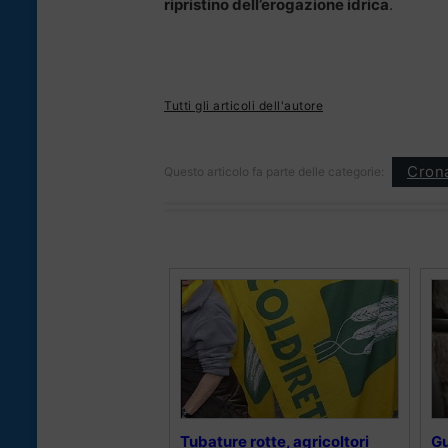
ripristino dell’erogazione idrica
.
Tutti gli articoli dell'autore
Cron
Questo articolo fa parte delle categorie:
Tubature rotte, agricoltori
Gu