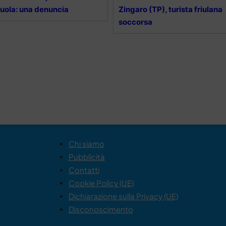
uola: una denuncia
Zingaro (TP), turista friulana
soccorsa
Chi siamo
Pubblicità
Contatti
Cookie Policy (UE)
Dichiarazione sulla Privacy (UE)
Disconoscimento