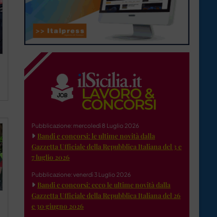
Pubblicazione: mercoledì 8 Luglio 2026
Bandi e concorsi: le ultime novità dalla
Gazzetta Ufficiale della Repubblica Italiana del 3 e
7 luglio 2026
Pubblicazione: venerdì 3 Luglio 2026
Bandi e concorsi: ecco le ultime novità dalla
Gazzetta Ufficiale della Repubblica Italiana del 26
e 30 giugno 2026