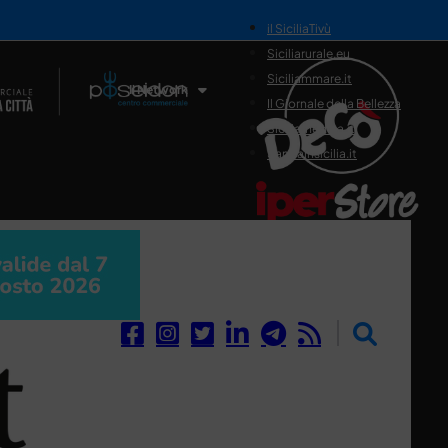
il SiciliaTivù
Siciliarurale.eu
Siciliammare.it
Il Network
Il Giornale della Bellezza
Siciliamedica.it
Sanitainsicilia.it