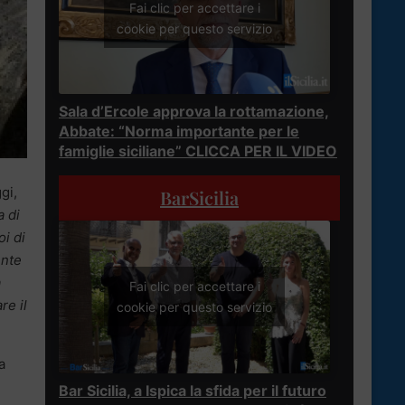
Fai clic per accettare i
cookie per questo servizio
Sala d’Ercole approva la rottamazione,
Abbate: “Norma importante per le
famiglie siciliane” CLICCA PER IL VIDEO
gi,
BarSicilia
a di
i di
ente
a
Fai clic per accettare i
re il
cookie per questo servizio
a
Bar Sicilia, a Ispica la sfida per il futuro