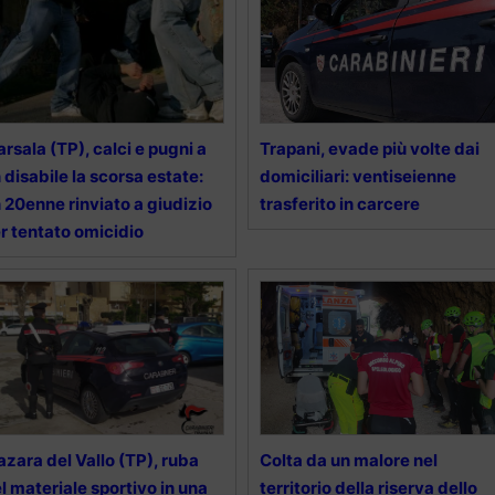
rsala (TP), calci e pugni a
Trapani, evade più volte dai
 disabile la scorsa estate:
domiciliari: ventiseienne
 20enne rinviato a giudizio
trasferito in carcere
r tentato omicidio
zara del Vallo (TP), ruba
Colta da un malore nel
l materiale sportivo in una
territorio della riserva dello