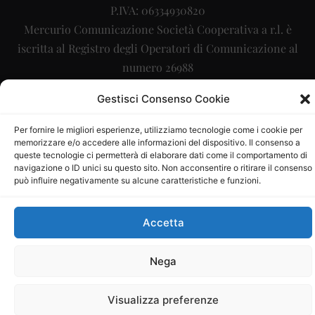
P.IVA: 06334930820
Mercurio Comunicazione Società Cooperativa a r.l. è
iscritta al Registro degli Operatori di Comunicazione al
numero 26988
Sito gestito da
La Digitale srl
–
info@ladigitale.it
Gestisci Consenso Cookie
Per fornire le migliori esperienze, utilizziamo tecnologie come i cookie per
memorizzare e/o accedere alle informazioni del dispositivo. Il consenso a
queste tecnologie ci permetterà di elaborare dati come il comportamento di
navigazione o ID unici su questo sito. Non acconsentire o ritirare il consenso
può influire negativamente su alcune caratteristiche e funzioni.
Accetta
Nega
Visualizza preferenze