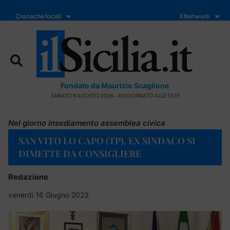
Cronache locali
Il Network
Fondato da Maurizio Scaglione
SABATO 8 AGOSTO 2026 - AGGIORNATO ALLE 10:19
Nel giorno insediamento assemblea civica
SAN VITO LO CAPO (TP), EX SINDACO SI
DIMETTE DA CONSIGLIERE
Redazione
venerdì 16 Giugno 2023