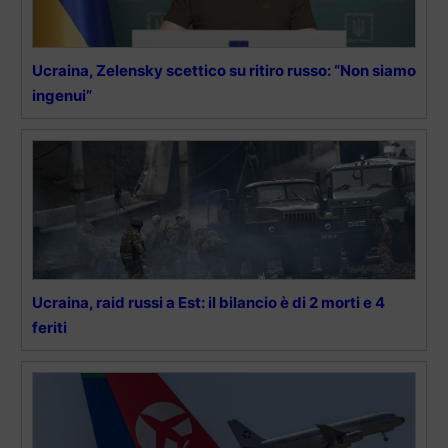
Ucraina, Zelensky scettico su ritiro russo: “Non siamo
ingenui”
Ucraina, raid russi a Est: il bilancio è di 2 morti e 4
feriti