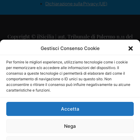
Dichiarazione sulla Privacy (UE)
Copyright © ilSicilia | aut. Tribunale di Palermo n.11 del
29/09/2015
Gestisci Consenso Cookie
Editore: Mercurio Comunicazione Soc. Coop. A.R.L.
Per fornire le migliori esperienze, utilizziamo tecnologie come i cookie
per memorizzare e/o accedere alle informazioni del dispositivo. Il
Direttore Editoriale: Maurizio Scaglione
consenso a queste tecnologie ci permetterà di elaborare dati come il
comportamento di navigazione o ID unici su questo sito. Non
Direttore Responsabile: Maria Calabrese
acconsentire o ritirare il consenso può influire negativamente su alcune
caratteristiche e funzioni.
p.zza Sant’Oliva, 9 – 90141 – Palermo – 091335557
P.IVA: 06334930820
Accetta
Mercurio Comunicazione Società Cooperativa a r.l. è
iscritta al Registro degli Operatori di Comunicazione al
Nega
numero 26988