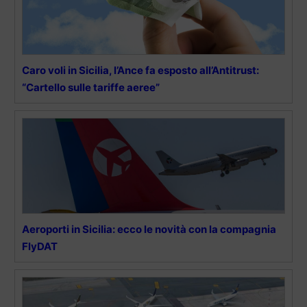
Caro voli in Sicilia, l’Ance fa esposto all’Antitrust:
“Cartello sulle tariffe aeree”
Aeroporti in Sicilia: ecco le novità con la compagnia
FlyDAT