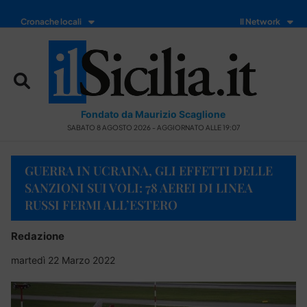
Cronache locali
Il Network
Fondato da Maurizio Scaglione
SABATO 8 AGOSTO 2026 - AGGIORNATO ALLE 19:07
GUERRA IN UCRAINA, GLI EFFETTI DELLE
SANZIONI SUI VOLI: 78 AEREI DI LINEA
RUSSI FERMI ALL’ESTERO
Redazione
martedì 22 Marzo 2022