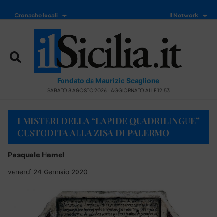
Cronache locali
Il Network
Fondato da Maurizio Scaglione
SABATO 8 AGOSTO 2026 - AGGIORNATO ALLE 12:53
I MISTERI DELLA “LAPIDE QUADRILINGUE”
CUSTODITA ALLA ZISA DI PALERMO
Pasquale Hamel
venerdì 24 Gennaio 2020