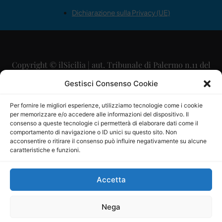
Dichiarazione sulla Privacy (UE)
Copyright © ilSicilia | aut. Tribunale di Palermo n.11 del
29/09/2015
Gestisci Consenso Cookie
Editore: Mercurio Comunicazione Soc. Coop. A.R.L.
Per fornire le migliori esperienze, utilizziamo tecnologie come i cookie
per memorizzare e/o accedere alle informazioni del dispositivo. Il
Direttore Editoriale: Maurizio Scaglione
consenso a queste tecnologie ci permetterà di elaborare dati come il
comportamento di navigazione o ID unici su questo sito. Non
Direttore Responsabile: Maria Calabrese
acconsentire o ritirare il consenso può influire negativamente su alcune
caratteristiche e funzioni.
p.zza Sant’Oliva, 9 – 90141 – Palermo – 091335557
P.IVA: 06334930820
Accetta
Mercurio Comunicazione Società Cooperativa a r.l. è
iscritta al Registro degli Operatori di Comunicazione al
Nega
numero 26988