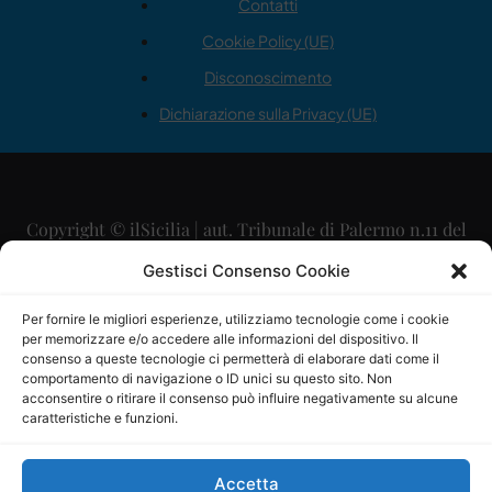
Contatti
Cookie Policy (UE)
Disconoscimento
Dichiarazione sulla Privacy (UE)
Copyright © ilSicilia | aut. Tribunale di Palermo n.11 del
29/09/2015
Gestisci Consenso Cookie
Editore: Mercurio Comunicazione Soc. Coop. A.R.L.
Per fornire le migliori esperienze, utilizziamo tecnologie come i cookie
per memorizzare e/o accedere alle informazioni del dispositivo. Il
Direttore Editoriale: Maurizio Scaglione
consenso a queste tecnologie ci permetterà di elaborare dati come il
comportamento di navigazione o ID unici su questo sito. Non
Direttore Responsabile: Maria Calabrese
acconsentire o ritirare il consenso può influire negativamente su alcune
caratteristiche e funzioni.
p.zza Sant’Oliva, 9 – 90141 – Palermo – 091335557
P.IVA: 06334930820
Accetta