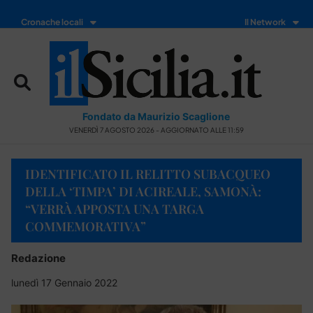
Cronache locali
Il Network
Fondato da Maurizio Scaglione
VENERDÌ 7 AGOSTO 2026 - AGGIORNATO ALLE 11:59
IDENTIFICATO IL RELITTO SUBACQUEO
DELLA ‘TIMPA’ DI ACIREALE, SAMONÀ:
“VERRÀ APPOSTA UNA TARGA
COMMEMORATIVA”
Redazione
lunedì 17 Gennaio 2022