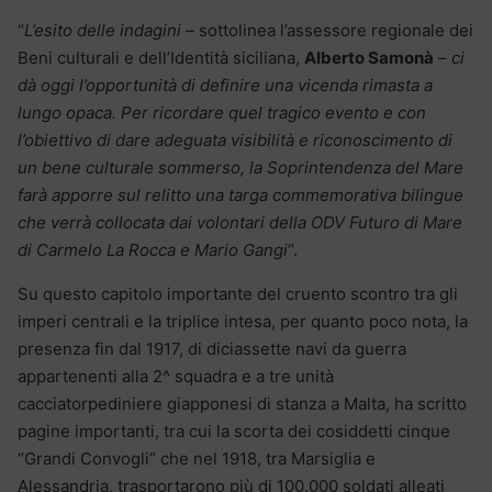
“
L’esito delle indagini
– sottolinea l’assessore regionale dei
Beni culturali e dell’Identità siciliana,
Alberto Samonà
–
ci
dà oggi l’opportunità di definire una vicenda rimasta a
lungo opaca. Per ricordare quel tragico evento e con
l’obiettivo di dare adeguata visibilità e riconoscimento di
un bene culturale sommerso, la Soprintendenza del Mare
farà apporre sul relitto una targa commemorativa bilingue
che verrà collocata dai volontari della ODV Futuro di Mare
di Carmelo La Rocca e Mario Gangi
“.
Su questo capitolo importante del cruento scontro tra gli
imperi centrali e la triplice intesa, per quanto poco nota, la
presenza fin dal 1917, di diciassette navi da guerra
appartenenti alla 2^ squadra e a tre unità
cacciatorpediniere giapponesi di stanza a Malta, ha scritto
pagine importanti, tra cui la scorta dei cosiddetti cinque
“Grandi Convogli” che nel 1918, tra Marsiglia e
Alessandria, trasportarono più di 100.000 soldati alleati