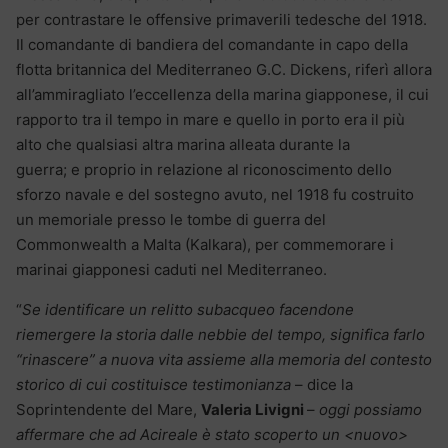
per contrastare le offensive primaverili tedesche del 1918.
Il comandante di bandiera del comandante in capo della
flotta britannica del Mediterraneo G.C. Dickens, riferì allora
all’ammiragliato l’eccellenza della marina giapponese, il cui
rapporto tra il tempo in mare e quello in porto era il più
alto che qualsiasi altra marina alleata durante la
guerra; e proprio in relazione al riconoscimento dello
sforzo navale e del sostegno avuto, nel 1918 fu costruito
un memoriale presso le tombe di guerra del
Commonwealth a Malta (Kalkara), per commemorare i
marinai giapponesi caduti nel Mediterraneo.
“
Se identificare un relitto subacqueo facendone
riemergere la storia dalle nebbie del tempo, significa farlo
“rinascere” a nuova vita assieme alla memoria del contesto
storico di cui costituisce testimonianza
– dice la
Soprintendente del Mare,
Valeria Livigni
–
oggi possiamo
affermare che ad Acireale è stato scoperto un <nuovo>