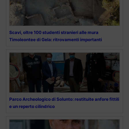
Scavi, oltre 100 studenti stranieri alle mura
Timoleontee di Gela: ritrovamenti importanti
Parco Archeologico di Solunto: restituite anfore fittili
e un reperto cilindrico