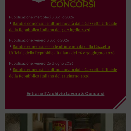
Pubblicazione: mercoledì 8 Luglio 2026
Bandi e concorsi: le ultime novità dalla Gazzetta Ufficiale
della Repubblica Italiana del 3 e 7 luglio 2026
Pubblicazione: venerdì 3 Luglio 2026
Bandi e concorsi: ecco le ultime novità dalla Gazzetta
Ufficiale della Repubblica Italiana del 26 e 30 giugno 2026
Pubblicazione: venerdì 26 Giugno 2026
Bandi e concorsi: le ultime novità dalla Gazzetta Ufficiale
della Repubblica Italiana del 23 giugno 2026
Entra nell'Archivio Lavoro & Concorsi