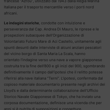
francese “Azrou”, utilizzato dal 1943 dalla Regia Marina
Italiana per il trasporto mercantile verso i porti nord
africani.
Le indagini storiche
, condotte con intuizione e
perseveranza dal Cap. Andrea Di Mauro, le riprese e le
prospezioni subacquee dell’Organizzazione di
Volontariato Futuro Mare di Aci Castello, unitamente agli
spunti desunti dalle interviste di alcuni anziani pescatori
del vicino borgo di Santa Maria La Scala, hanno
orientato l’indagine verso una nave a vapore giapponese
costruita tra la fine dell’800 e gli inizi del 900, sgombrando
definitivamente il campo dall’ipotesi che il relitto potesse
riferirsi alla nave italiana “Terni”. L’ipotesi, confermata dal
copioso materiale documentario presente negli archivi dei
Lloyd’s e dalla determinante collaborazione dell’Ufficio
Storico Navale Giapponese di Tokyo, che ha inviato una
corposa documentazione, definisce una vicenda che per
anni si è nutrita di supposizioni e congetture.