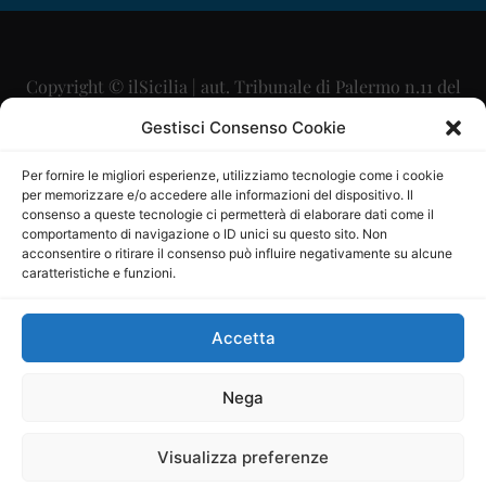
Copyright © ilSicilia | aut. Tribunale di Palermo n.11 del
29/09/2015
Gestisci Consenso Cookie
Editore: Mercurio Comunicazione Soc. Coop. A.R.L.
Per fornire le migliori esperienze, utilizziamo tecnologie come i cookie
per memorizzare e/o accedere alle informazioni del dispositivo. Il
Direttore Editoriale: Maurizio Scaglione
consenso a queste tecnologie ci permetterà di elaborare dati come il
comportamento di navigazione o ID unici su questo sito. Non
Direttore Responsabile: Maria Calabrese
acconsentire o ritirare il consenso può influire negativamente su alcune
caratteristiche e funzioni.
p.zza Sant’Oliva, 9 – 90141 – Palermo – 091335557
P.IVA: 06334930820
Accetta
Mercurio Comunicazione Società Cooperativa a r.l. è
iscritta al Registro degli Operatori di Comunicazione al
Nega
numero 26988
Visualizza preferenze
Sito gestito da
La Digitale srl
–
info@ladigitale.it