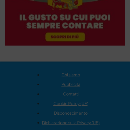
Chi siamo
Pubblicità
Contatti
Cookie Policy (UE)
Disconoscimento
Dichiarazione sulla Privacy (UE)