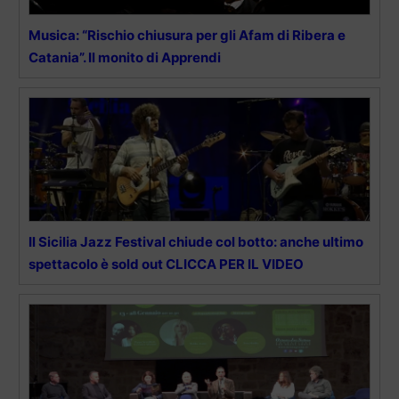
Musica: “Rischio chiusura per gli Afam di Ribera e
Catania”. Il monito di Apprendi
Il Sicilia Jazz Festival chiude col botto: anche ultimo
spettacolo è sold out CLICCA PER IL VIDEO