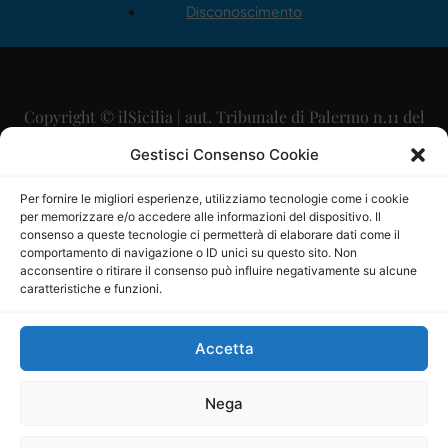
Disconoscimento
Copyright © ilSicilia | aut. Tribunale di Palermo n.11 del
29/09/2015
Gestisci Consenso Cookie
Editore: Mercurio Comunicazione Soc. Coop. A.R.L.
Per fornire le migliori esperienze, utilizziamo tecnologie come i cookie
per memorizzare e/o accedere alle informazioni del dispositivo. Il
Direttore Editoriale: Maurizio Scaglione
consenso a queste tecnologie ci permetterà di elaborare dati come il
comportamento di navigazione o ID unici su questo sito. Non
Direttore Responsabile: Maria Calabrese
acconsentire o ritirare il consenso può influire negativamente su alcune
caratteristiche e funzioni.
p.zza Sant’Oliva, 9 – 90141 – Palermo – 091335557
P.IVA: 06334930820
Accetta
Mercurio Comunicazione Società Cooperativa a r.l. è
iscritta al Registro degli Operatori di Comunicazione al
Nega
numero 26988