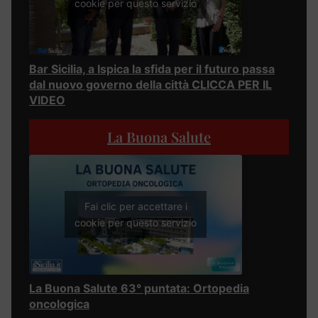
cookie per questo servizio
Bar Sicilia, a Ispica la sfida per il futuro passa
dal nuovo governo della città CLICCA PER IL
VIDEO
La Buona Salute
Fai clic per accettare i
cookie per questo servizio
La Buona Salute 63° puntata: Ortopedia
oncologica