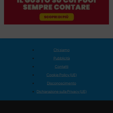
Chi siamo
Pubblicità
Contatti
Cookie Policy (UE)
Disconoscimento
Dichiarazione sulla Privacy (UE)