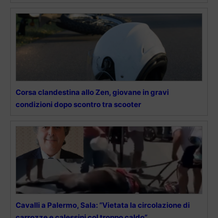
Corsa clandestina allo Zen, giovane in gravi
condizioni dopo scontro tra scooter
Cavalli a Palermo, Sala: “Vietata la circolazione di
carrozze e calessini col troppo caldo”