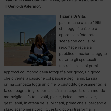
“
Valorizzazioni Culturali
” e alla, già citata,
Associazione
“
Il Genio di Palermo
“.
Tiziana Di Vita
,
palermitana classe 1965,
che, oggi, è un’abile e
apprezzata fotografa di
scena che con i suoi
reportage regala al
pubblico emozioni sfuggite
durante gli spettacoli
teatrali, ha i suoi primi
approcci col mondo della fotografia per gioco, un gioco
che diventerà passione col passare degli anni. La sua
prima compatta (oggi un cimelio custodito gelosamente) le
fa compagnia in giro per la città alla scoperta di un mondo
meraviglioso fatto di volti, piante, balconi, mercanzie,
gesti, abiti, in attesa dei suoi scatti, prima che si perdano e
sbiadiscano nei ricordi. Questo gioco si trasforma in