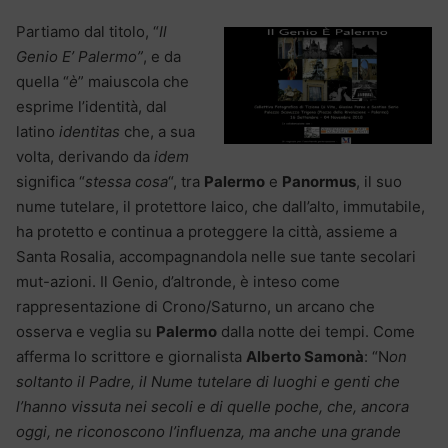
Partiamo dal titolo, “
Il
Genio E’ Palermo”
, e da
quella “
è
” maiuscola che
esprime l’identità, dal
latino
identitas
che, a sua
volta, derivando da
idem
significa “
stessa cosa
“, tra
Palermo
e
Panormus
, il suo
nume tutelare, il protettore laico, che dall’alto, immutabile,
ha protetto e continua a proteggere la città, assieme a
Santa Rosalia, accompagnandola nelle sue tante secolari
mut-azioni. Il Genio, d’altronde, è inteso come
rappresentazione di Crono/Saturno, un arcano che
osserva e veglia su
Palermo
dalla notte dei tempi. Come
afferma lo scrittore e giornalista
Alberto Samonà
: “N
on
soltanto il Padre, il Nume tutelare di luoghi e genti che
l’hanno vissuta nei secoli e di quelle poche, che, ancora
oggi, ne riconoscono l’influenza, ma anche una grande