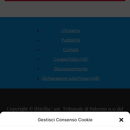
Chi siamo
Pubblicità
Contatti
Cookie Policy (UE)
Disconoscimento
Dichiarazione sulla Privacy (UE)
Copyright © ilSicilia | aut. Tribunale di Palermo n.11 del
29/09/2015
Gestisci Consenso Cookie
Editore: Mercurio Comunicazione Soc. Coop. A.R.L.