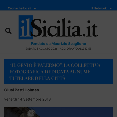
Cronache locali
Il Network
Fondato da Maurizio Scaglione
SABATO 8 AGOSTO 2026 - AGGIORNATO ALLE 12:53
“IL GENIO È PALERMO”, LA COLLETTIVA
FOTOGRAFICA DEDICATA AL NUME
TUTELARE DELLA CITTÀ
Giusi Patti Holmes
venerdì 14 Settembre 2018