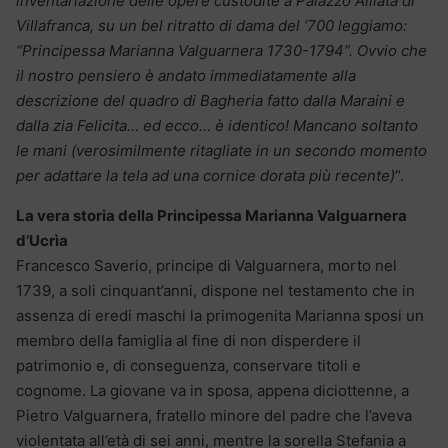
inventariazione delle opere custodite a Palazzo Alliata di
Villafranca, su un bel ritratto di dama del ‘700 leggiamo:
“Principessa Marianna Valguarnera 1730-1794”. Ovvio che
il nostro pensiero è andato immediatamente alla
descrizione del quadro di Bagheria fatto dalla Maraini e
dalla zia Felicita… ed ecco… è identico! Mancano soltanto
le mani (verosimilmente ritagliate in un secondo momento
per adattare la tela ad una cornice dorata più recente)
“.
La vera storia della Principessa Marianna Valguarnera
d’Ucrìa
Francesco Saverio, principe di Valguarnera, morto nel
1739, a soli cinquant’anni, dispone nel testamento che in
assenza di eredi maschi la primogenita Marianna sposi un
membro della famiglia al fine di non disperdere il
patrimonio e, di conseguenza, conservare titoli e
cognome. La giovane va in sposa, appena diciottenne, a
Pietro Valguarnera, fratello minore del padre che l’aveva
violentata all’età di sei anni, mentre la sorella Stefania a