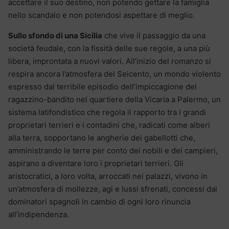
accettare il suo destino, non potendo gettare la famiglia
nello scandalo e non potendosi aspettare di meglio.
Sullo sfondo di una Sicilia
che vive il passaggio da una
società feudale, con la fissità delle sue regole, a una più
libera, improntata a nuovi valori. All’inizio del romanzo si
respira ancora l’atmosfera del Seicento, un mondo violento
espresso dal terribile episodio dell’impiccagione del
ragazzino-bandito nel quartiere della Vicaria a Palermo, un
sistema latifondistico che regola il rapporto tra i grandi
proprietari terrieri e i contadini che, radicati come alberi
alla terra, sopportano le angherie dei gabellotti che,
amministrando le terre per conto dei nobili e dei campieri,
aspirano a diventare loro i proprietari terrieri. Gli
aristocratici, a loro volta, arroccati nei palazzi, vivono in
un’atmosfera di mollezze, agi e lussi sfrenati, concessi dai
dominatori spagnoli in cambio di ogni loro rinuncia
all’indipendenza.