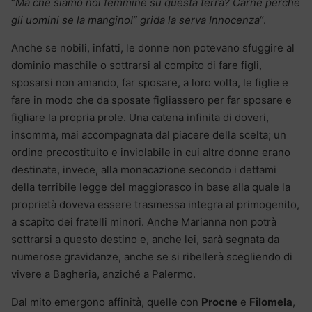
“
Ma che siamo noi femmine su questa terra? Carne perché
gli uomini se la mangino!” grida la serva Innocenza
“.
Anche se nobili, infatti, le donne non potevano sfuggire al
dominio maschile o sottrarsi al compito di fare figli,
sposarsi non amando, far sposare, a loro volta, le figlie e
fare in modo che da sposate figliassero per far sposare e
figliare la propria prole. Una catena infinita di doveri,
insomma, mai accompagnata dal piacere della scelta; un
ordine precostituito e inviolabile in cui altre donne erano
destinate, invece, alla monacazione secondo i dettami
della terribile legge del maggiorasco in base alla quale la
proprietà doveva essere trasmessa integra al primogenito,
a scapito dei fratelli minori. Anche Marianna non potrà
sottrarsi a questo destino e, anche lei, sarà segnata da
numerose gravidanze, anche se si ribellerà scegliendo di
vivere a Bagheria, anziché a Palermo.
Dal mito emergono affinità, quelle con
Procne
e
Filomela
,