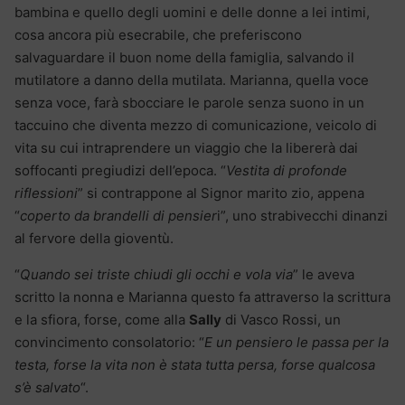
bambina e quello degli uomini e delle donne a lei intimi,
cosa ancora più esecrabile, che preferiscono
salvaguardare il buon nome della famiglia, salvando il
mutilatore a danno della mutilata. Marianna, quella voce
senza voce, farà sbocciare le parole senza suono in un
taccuino che diventa mezzo di comunicazione, veicolo di
vita su cui intraprendere un viaggio che la libererà dai
soffocanti pregiudizi dell’epoca. “
Vestita di profonde
riflessioni
” si contrappone al Signor marito zio, appena
“
coperto da brandelli di pensier
i”, uno strabivecchi dinanzi
al fervore della gioventù.
“
Quando sei triste chiudi gli occhi e vola via
” le aveva
scritto la nonna e Marianna questo fa attraverso la scrittura
e la sfiora, forse, come alla
Sally
di Vasco Rossi, un
convincimento consolatorio: “
E un pensiero le passa per la
testa, forse la vita non è stata tutta persa, forse qualcosa
s’è salvato
“.