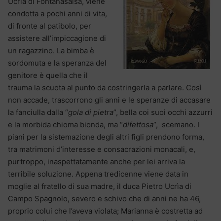
Ucrìa di Fontanasalsa, viene
condotta a pochi anni di vita,
di fronte al patibolo, per
assistere all’impiccagione di
un ragazzino. La bimba è
sordomuta e la speranza del
genitore è quella che il
trauma la scuota al punto da costringerla a parlare. Così
non accade, trascorrono gli anni e le speranze di accasare
la fanciulla dalla “
gola di pietra
”, bella coi suoi occhi azzurri
e la morbida chioma bionda, ma “
difettosa
”, scemano. I
piani per la sistemazione degli altri figli prendono forma,
tra matrimoni d’interesse e consacrazioni monacali, e,
purtroppo, inaspettatamente anche per lei arriva la
terribile soluzione. Appena tredicenne viene data in
moglie al fratello di sua madre, il duca Pietro Ucrìa di
Campo Spagnolo, severo e schivo che di anni ne ha 46,
proprio colui che l’aveva violata; Marianna è costretta ad