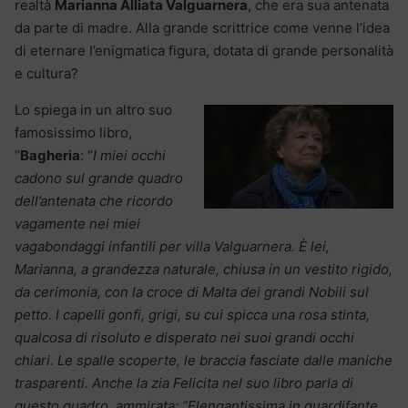
realtà
Marianna Alliata Valguarnera
, che era sua antenata
da parte di madre. Alla grande scrittrice come venne l’idea
di eternare l’enigmatica figura, dotata di grande personalità
e cultura?
Lo spiega in un altro suo
famosissimo libro,
“
Bagheria
: “
I miei occhi
cadono sul grande quadro
dell’antenata che ricordo
vagamente nei miei
vagabondaggi infantili per villa Valguarnera. È lei,
Marianna, a grandezza naturale, chiusa in un vestito rigido,
da cerimonia, con la croce di Malta dei grandi Nobili sul
petto. I capelli gonfi, grigi, su cui spicca una rosa stinta,
qualcosa di risoluto e disperato nei suoi grandi occhi
chiari. Le spalle scoperte, le braccia fasciate dalle maniche
trasparenti. Anche la zia Felicita nel suo libro parla di
questo quadro, ammirata: “Elengantissima in guardifante,