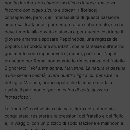
non la deruba, non chiede sacrifici e rinunce, ma le va
incontro con piglio sicuro e dolce
», rifiorisce;
consapevole, però, dell’impossibilità di questa passione
amorosa, trattandosi pur sempre di un subordinato, sa che
deve tenerla alla dovuta distanza e per questo costringe il
giovane amante a sposare Peppinedda, una ragazza del
popolo. La nobildonna sa, infatti, che le fantasie sull’eterno
godimento sono ingannevoli e, quindi, parte per Napoli,
prosegue per Roma, nonostante le rimostranze del fratello
Signoretto: “
Voi siete donna, Marianna. La natura vi destina
a una serena castità, avete quattro figli a cui pensare”
e
del figlio Mariano, preoccupato che la madre metta a
rischio il patrimonio “
per un colpo di testa davvero
increscioso”
.
La “mutola”, così veniva chiamata, fiera dell’autonomia
conquistata, resisterà alle pressioni del fratello e del figlio
e, in viaggio, con un pizzico di soddisfazione e malinconia