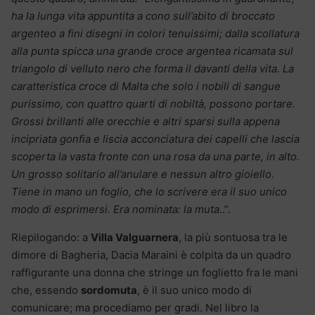
ha la lunga vita appuntita a cono sull’abito di broccato
argenteo a fini disegni in colori tenuissimi; dalla scollatura
alla punta spicca una grande croce argentea ricamata sul
triangolo di velluto nero che forma il davanti della vita. La
caratteristica croce di Malta che solo i nobili di sangue
purissimo, con quattro quarti di nobiltà, possono portare.
Grossi brillanti alle orecchie e altri sparsi sulla appena
incipriata gonfia e liscia acconciatura dei capelli che lascia
scoperta la vasta fronte con una rosa da una parte, in alto.
Un grosso solitario all’anulare e nessun altro gioiello.
Tiene in mano un foglio, che lo scrivere era il suo unico
modo di esprimersi. Era nominata: la muta
..”.
Riepilogando: a
Villa Valguarnera
, la più sontuosa tra le
dimore di Bagheria, Dacia Maraini è colpita da un quadro
raffigurante una donna che stringe un foglietto fra le mani
che, essendo
sordomuta
, è il suo unico modo di
comunicare; ma procediamo per gradi. Nel libro la