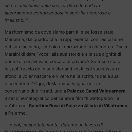
se ne infischiava della sua sordità e le parlava
allegramente contorcendosi in smorfie generose e
irresistibili”
.
Ma ritorniamo da dove siamo partiti: e se fosse stata
Marianna, dal quadro che la rappresenta, con l’esibizione
del suo taccuino, simbolo di narrazione, a chiedere a Dacia
Maraini di dare “voce” alla sua storia e alla sua dignità di
donna di cui avevano cercato di privarla? Se fosse stata
lei, col fruscìo delle sue eleganti vesti, col suo sussurro
afono, a voler nascere e vivere nella scrittura della sua
discendente? Oggi, di Marianna Valguarnera, si
conservano due ritratti, uno a
Palazzo Gangi Valguarnera
,
il set cinematografico del celebre film “Il Gattopardo”, e
un’altro nel
Salottino Rosa di Palazzo Alliata di Villafranca
a Palermo.
“…
e poi, inaspettatamente, durante un lavoro di