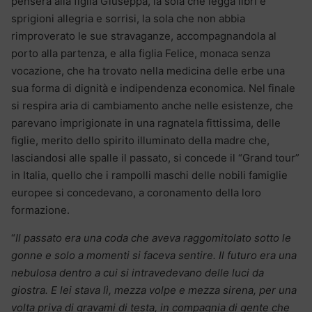
penserà alla figlia Giuseppa, la sola che legga libri e
sprigioni allegria e sorrisi, la sola che non abbia
rimproverato le sue stravaganze, accompagnandola al
porto alla partenza, e alla figlia Felice, monaca senza
vocazione, che ha trovato nella medicina delle erbe una
sua forma di dignità e indipendenza economica. Nel finale
si respira aria di cambiamento anche nelle esistenze, che
parevano imprigionate in una ragnatela fittissima, delle
figlie, merito dello spirito illuminato della madre che,
lasciandosi alle spalle il passato, si concede il “Grand tour”
in Italia, quello che i rampolli maschi delle nobili famiglie
europee si concedevano, a coronamento della loro
formazione.
“
Il passato era una coda che aveva raggomitolato sotto le
gonne e solo a momenti si faceva sentire. Il futuro era una
nebulosa dentro a cui si intravedevano delle luci da
giostra. E lei stava lì, mezza volpe e mezza sirena, per una
volta priva di gravami di testa, in compagnia di gente che