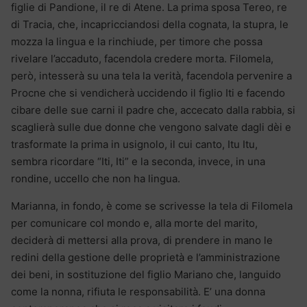
figlie di Pandione, il re di Atene. La prima sposa Tereo, re
di Tracia, che, incapricciandosi della cognata, la stupra, le
mozza la lingua e la rinchiude, per timore che possa
rivelare l’accaduto, facendola credere morta. Filomela,
però, intesserà su una tela la verità, facendola pervenire a
Procne che si vendicherà uccidendo il figlio Iti e facendo
cibare delle sue carni il padre che, accecato dalla rabbia, si
scaglierà sulle due donne che vengono salvate dagli dèi e
trasformate la prima in usignolo, il cui canto, Itu Itu,
sembra ricordare “Iti, Iti” e la seconda, invece, in una
rondine, uccello che non ha lingua.
Marianna, in fondo, è come se scrivesse la tela di Filomela
per comunicare col mondo e, alla morte del marito,
deciderà di mettersi alla prova, di prendere in mano le
redini della gestione delle proprietà e l’amministrazione
dei beni, in sostituzione del figlio Mariano che, languido
come la nonna, rifiuta le responsabilità. E’ una donna