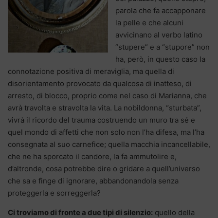
parola che fa accapponare
la pelle e che alcuni
avvicinano al verbo latino
“stupere” e a “stupore” non
ha, però, in questo caso la
connotazione positiva di meraviglia, ma quella di
disorientamento provocato da qualcosa di inatteso, di
arresto, di blocco, proprio come nel caso di Marianna, che
avrà travolta e stravolta la vita. La nobildonna, “sturbata”,
vivrà il ricordo del trauma costruendo un muro tra sé e
quel mondo di affetti che non solo non l’ha difesa, ma l’ha
consegnata al suo carnefice; quella macchia incancellabile,
che ne ha sporcato il candore, la fa ammutolire e,
d’altronde, cosa potrebbe dire o gridare a quell’universo
che sa e finge di ignorare, abbandonandola senza
proteggerla e sorreggerla?
Ci troviamo di fronte a due tipi di silenzio:
quello della