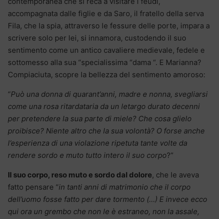
contemporanea che si reca a visitare i feudi,
accompagnata dalle figlie e da Saro, il fratello della serva
Fila, che la spia, attraverso le fessure delle porte, impara a
scrivere solo per lei, si innamora, custodendo il suo
sentimento come un antico cavaliere medievale, fedele e
sottomesso alla sua “specialissima “dama “. E Marianna?
Compiaciuta, scopre la bellezza del sentimento amoroso:
“
Può una donna di quarant’anni, madre e nonna, svegliarsi
come una rosa ritardataria da un letargo durato decenni
per pretendere la sua parte di miele? Che cosa glielo
proibisce? Niente altro che la sua volontà? O forse anche
l’esperienza di una violazione ripetuta tante volte da
rendere sordo e muto tutto intero il suo corpo
?”
Il suo corpo, reso muto e sordo dal dolore
, che le aveva
fatto pensare “
in tanti anni di matrimonio che il corpo
dell’uomo fosse fatto per dare tormento (…) E invece ecco
qui ora un grembo che non le è estraneo, non la assale,