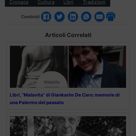
Cronaca
Cultura
Libri
Tradizioni
Condividi
Articoli Correlati
Libri, “Malavita” di Giankarim De Caro: memorie di
una Palermo del passato