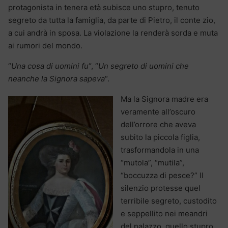
protagonista in tenera età subisce uno stupro, tenuto
segreto da tutta la famiglia, da parte di Pietro, il conte zio,
a cui andrà in sposa. La violazione la renderà sorda e muta
ai rumori del mondo.
“
Una cosa di uomini fu
“, “
Un segreto di uomini che
neanche la Signora sapeva
“.
Ma la Signora madre era
veramente all’oscuro
dell’orrore che aveva
subito la piccola figlia,
trasformandola in una
“mutola”, “mutila”,
“boccuzza di pesce?” Il
silenzio protesse quel
terribile segreto, custodito
e seppellito nei meandri
del palazzo, quello stupro,