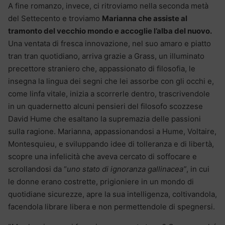
A fine romanzo, invece, ci ritroviamo nella seconda metà
del Settecento e troviamo
Marianna che assiste al
tramonto del vecchio mondo e accoglie l’alba del nuovo.
Una ventata di fresca innovazione, nel suo amaro e piatto
tran tran quotidiano, arriva grazie a Grass, un illuminato
precettore straniero che, appassionato di filosofia, le
insegna la lingua dei segni che lei assorbe con gli occhi e,
come linfa vitale, inizia a scorrerle dentro, trascrivendole
in un quadernetto alcuni pensieri del filosofo scozzese
David Hume che esaltano la supremazia delle passioni
sulla ragione. Marianna, appassionandosi a Hume, Voltaire,
Montesquieu, e sviluppando idee di tolleranza e di libertà,
scopre una infelicità che aveva cercato di soffocare e
scrollandosi da “
uno stato di ignoranza gallinacea”
, in cui
le donne erano costrette, prigioniere in un mondo di
quotidiane sicurezze, apre la sua intelligenza, coltivandola,
facendola librare libera e non permettendole di spegnersi.