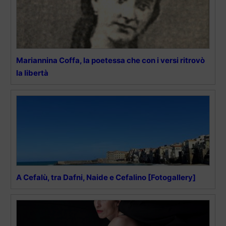
Mariannina Coffa, la poetessa che con i versi ritrovò
la libertà
A Cefalù, tra Dafni, Naide e Cefalino [Fotogallery]