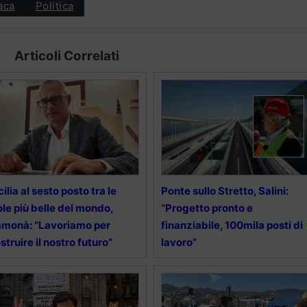
aca
Politica
Articoli Correlati
cilia al sesto posto tra le
Ponte sullo Stretto, Salini:
ole più belle del mondo,
“Progetto pronto e
monà: “Lavoriamo per
finanziabile, 100mila posti di
struire il nostro futuro”
lavoro”