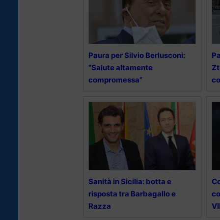
Paura per Silvio Berlusconi:
Pa
“Salute altamente
Zt
compromessa”
co
Sanità in Sicilia: botta e
Co
risposta tra Barbagallo e
co
Razza
V