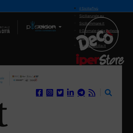
il SiciliaTivù
Siciliarurale.eu
Siciliammare.it
Il Network
Il Giornale della Bellezza
Siciliamedica.it
Sanitainsicilia.it