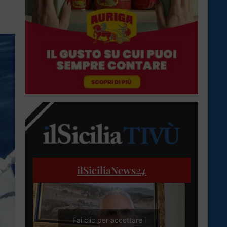
ilSiciliaNews
24
Fai clic per accettare i