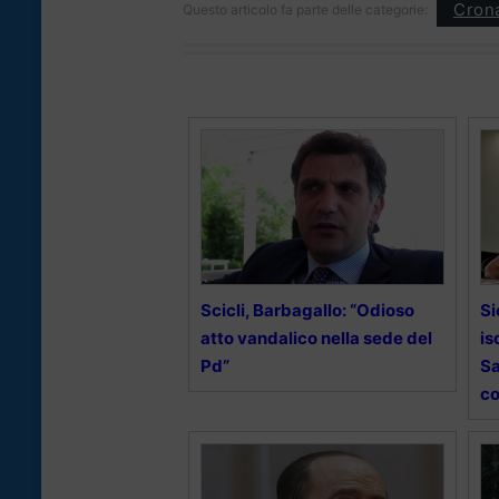
Cron
Questo articolo fa parte delle categorie:
Scicli, Barbagallo: “Odioso
Si
atto vandalico nella sede del
is
Pd”
Sa
co