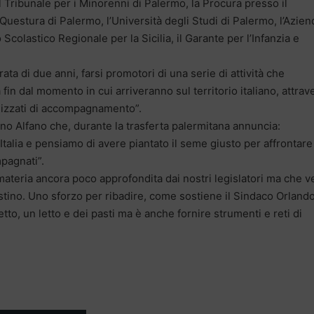
il Tribunale per i Minorenni di Palermo, la Procura presso il
Questura di Palermo, l’Università degli Studi di Palermo, l’Azien
 Scolastico Regionale per la Sicilia, il Garante per l’Infanzia e
ata di due anni, farsi promotori di una serie di attività che
 fin dal momento in cui arriveranno sul territorio italiano, attrav
alizzati di accompagnamento”.
no Alfano che, durante la trasferta palermitana annuncia:
Italia e pensiamo di avere piantato il seme giusto per affrontare 
pagnati”.
ateria ancora poco approfondita dai nostri legislatori ma che 
estino. Uno sforzo per ribadire, come sostiene il Sindaco Orlando
tto, un letto e dei pasti ma è anche fornire strumenti e reti di