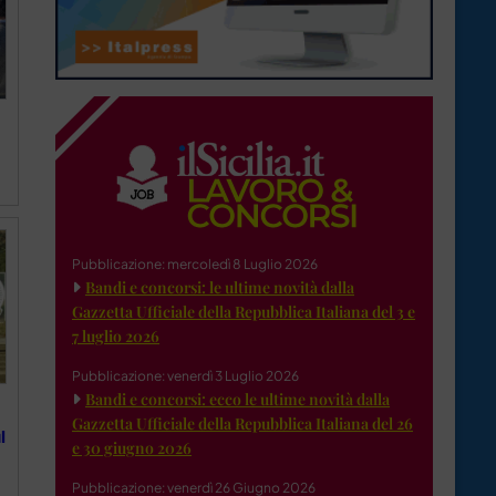
Pubblicazione: mercoledì 8 Luglio 2026
Bandi e concorsi: le ultime novità dalla
Gazzetta Ufficiale della Repubblica Italiana del 3 e
7 luglio 2026
Pubblicazione: venerdì 3 Luglio 2026
Bandi e concorsi: ecco le ultime novità dalla
Gazzetta Ufficiale della Repubblica Italiana del 26
l
e 30 giugno 2026
Pubblicazione: venerdì 26 Giugno 2026