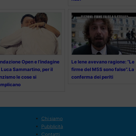
ndazione Open e l’indagine
Le Iene avevano ragione: “Le
 Luca Sammartino, per il
firme del M5S sono false”. La
nzismo le cose si
conferma dei periti
omplicano
Chi siamo
Pubblicità
Contatti