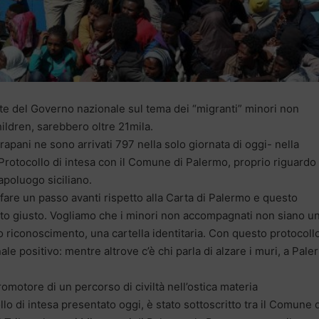
te del Governo nazionale sul tema dei “migranti” minori non
ldren, sarebbero oltre 21mila.
apani ne sono arrivati 797 nella solo giornata di oggi- nella
 Protocollo di intesa con il Comune di Palermo, proprio riguardo 
apoluogo siciliano.
re un passo avanti rispetto alla Carta di Palermo e questo
to giusto. Vogliamo che i minori non accompagnati non siano u
iconoscimento, una cartella identitaria. Con questo protocoll
le positivo: mentre altrove c’è chi parla di alzare i muri, a Pal
omotore di un percorso di civiltà nell’ostica materia
ollo di intesa presentato oggi, è stato sottoscritto tra il Comune 