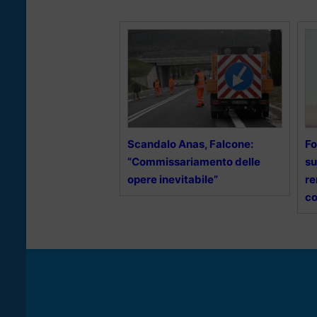
Scandalo Anas, Falcone:
Fo
“Commissariamento delle
su
opere inevitabile”
re
c