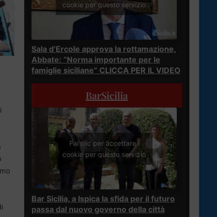
cookie per questo servizio
Sala d’Ercole approva la rottamazione,
Abbate: “Norma importante per le
famiglie siciliane” CLICCA PER IL VIDEO
BarSicilia
i
Fai clic per accettare i
n
cookie per questo servizio
o
ermo
Bar Sicilia, a Ispica la sfida per il futuro
di
passa dal nuovo governo della città