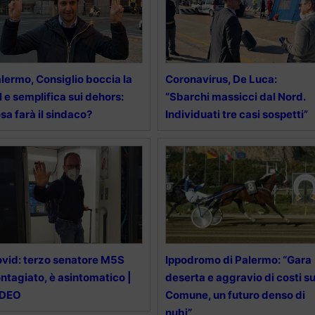
lermo, Consiglio boccia la
Coronavirus, De Luca:
l e semplifica sui dehors:
“Sbarchi massicci dal Nord.
sa farà il sindaco?
Individuati tre casi sospetti”
vid: terzo senatore M5S
Ippodromo di Palermo: “Gara
ntagiato, è asintomatico |
deserta e aggravio di costi su
IDEO
Comune, un futuro denso di
nubi”