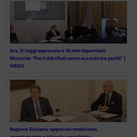
Ars, 31 leggi approvate e 10 mln risparmiati.
Miccichè: “Per il ddl rifiuti serve accordo tra partiti” |
VIDEO
Regione Siciliana: approvati rendiconto,
assestamento e bilancio consolidato