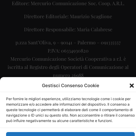
Editore: Mercurio Comunicazione Soc. Coop. A.R.L.
Direttore Editoriale: Maurizio Scaglione
Direttore Responsabile: Maria Calabrese
p.zza Sant’Oliva, 9 – 90141 – Palermo – 091335557
P.IVA: 06334930820
Mercurio Comunicazione Società Cooperativa a r.l. è
iscritta al Registro degli Operatori di Comunicazione al
numero 26988
Gestisci Consenso Cookie
Sito gestito da
La Digitale srl
–
info@ladigitale.it
Per fornire le migliori esperienze, utilizziamo tecnologie come i cookie per
memorizzare e/o accedere alle informazioni del dispositivo. Il consenso a
queste tecnologie ci permetterà di elaborare dati come il comportamento di
navigazione o ID unici su questo sito. Non acconsentire o ritirare il consenso
può influire negativamente su alcune caratteristiche e funzioni.