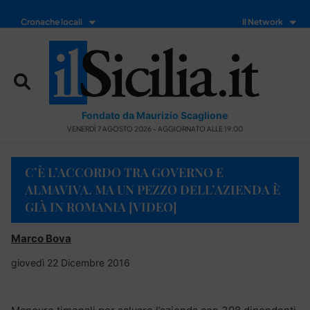
Cronache locali
Il Network
Fondato da Maurizio Scaglione
VENERDÌ 7 AGOSTO 2026 - AGGIORNATO ALLE 19:00
C’È L’ACCORDO TRA GOVERNO E
ALMAVIVA. MA UN PEZZO DELL’AZIENDA È
GIÀ IN ROMANIA [VIDEO]
Marco Bova
giovedì 22 Dicembre 2016