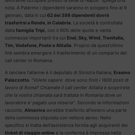
lavorative occupate presso la sede di Napoli”
spiega una
nota. A Palermo i dipendenti saranno in sciopero fino al 9
gennaio, data in cui
62 dei 398 dipendenti dovrà
trasferirsi a Rende, in Calabria
. La società è controllata
dalla
famiglia Tripi,
con il 60% delle quote e vanta
commesse importanti tra cui
Enel, Sky, Wind, Trenitalia,
Tim, Vodafone, Poste e Alitalia
. Proprio da quest’ultimo
link sembra emergere il trasferimento di un comparto del
call center in Romania.
A lanciare l’allarme è il deputato di Sinistra Italiana,
Erasmo
Palazzotto
.
“Volete sapere dove sono finiti i 1600 posti di
lavoro di Roma? Chiamate il call center Alitalia e scoprirete
che la vostra chiamata sarà trattata in Romania dove un
lavoratore e’ pagato una miseria”
. Secondo le informazioni
raccolte,
Almaviva
avrebbe trasferito all’estero una parte
della commessa stipulata con vettore aereo. Nello
specifico si tratta dell’assistenza fornita agli acquirenti dei
ticket di viaggio online
e la conferma è impressa nella