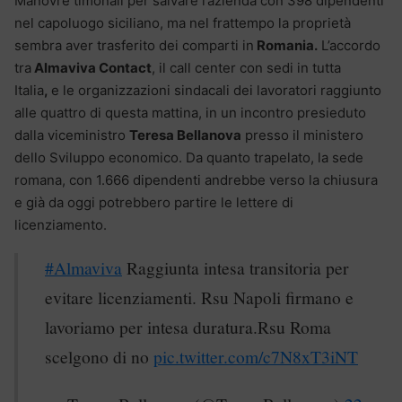
Manovre timonali per salvare l’azienda con 398 dipendenti
nel capoluogo siciliano, ma nel frattempo la proprietà
sembra aver trasferito dei comparti in
Romania.
L’accordo
tra
Almaviva Contact
, il call center con sedi in tutta
Italia
,
e le organizzazioni sindacali dei lavoratori raggiunto
alle quattro di questa mattina, in un incontro presieduto
dalla viceministro
Teresa Bellanova
presso il ministero
dello Sviluppo economico. Da quanto trapelato, la sede
romana, con 1.666 dipendenti andrebbe verso la chiusura
e già da oggi potrebbero partire le lettere di
licenziamento.
#Almaviva
Raggiunta intesa transitoria per
evitare licenziamenti. Rsu Napoli firmano e
lavoriamo per intesa duratura.Rsu Roma
scelgono di no
pic.twitter.com/c7N8xT3iNT