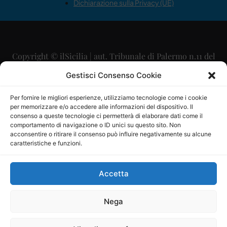
Dichiarazione sulla Privacy (UE)
Copyright © ilSicilia | aut. Tribunale di Palermo n.11 del
29/09/2015
Gestisci Consenso Cookie
Editore: Mercurio Comunicazione Soc. Coop. A.R.L.
Per fornire le migliori esperienze, utilizziamo tecnologie come i cookie
per memorizzare e/o accedere alle informazioni del dispositivo. Il
Direttore Editoriale: Maurizio Scaglione
consenso a queste tecnologie ci permetterà di elaborare dati come il
comportamento di navigazione o ID unici su questo sito. Non
Direttore Responsabile: Maria Calabrese
acconsentire o ritirare il consenso può influire negativamente su alcune
caratteristiche e funzioni.
p.zza Sant’Oliva, 9 – 90141 – Palermo – 091335557
P.IVA: 06334930820
Accetta
Mercurio Comunicazione Società Cooperativa a r.l. è
iscritta al Registro degli Operatori di Comunicazione al
Nega
numero 26988