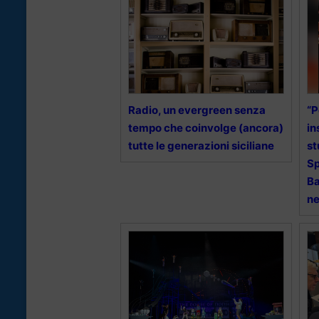
Radio, un evergreen senza
“P
tempo che coinvolge (ancora)
in
tutte le generazioni siciliane
st
Sp
Ba
ne