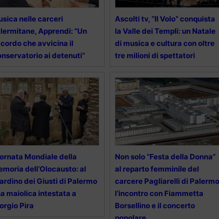
sica nelle carceri
Ascolti tv, “Il Volo” conquista
lermitane, Apprendi: “Un
la Valle dei Templi: un Natale
cordo che avvicina il
di musica e cultura con oltre
nservatorio ai detenuti”
tre milioni di spettatori
ornata Mondiale della
Non solo “Festa della Donna”
moria dell’Olocausto: al
al reparto femminile del
ardino dei Giusti di Palermo
carcere Pagliarelli di Palermo
a maiolica intestata a
l’incontro con Fiammetta
orgio Pira
Borsellino e il concerto
popolare