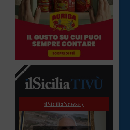
ilSiciliaNews
24