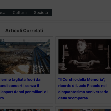
aca
Cultura
Società
Articoli Correlati
lermo tagliata fuori dai
“Il Cerchio della Memoria”,
andi concerti, senza il
ricordo di Lucio Piccolo nel
lasport danni per milioni di
cinquantesimo anniversario
ro
della scomparsa