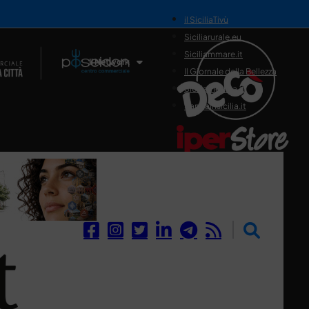
il SiciliaTivù
Siciliarurale.eu
Siciliammare.it
Il Network
Il Giornale della Bellezza
Siciliamedica.it
Sanitainsicilia.it