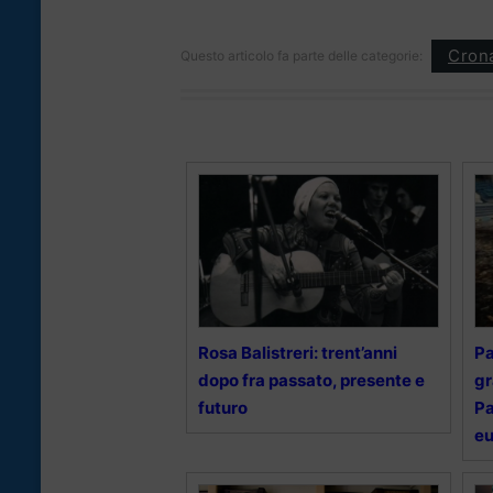
Cron
Questo articolo fa parte delle categorie:
Rosa Balistreri: trent’anni
Pa
dopo fra passato, presente e
gr
futuro
Pa
eu