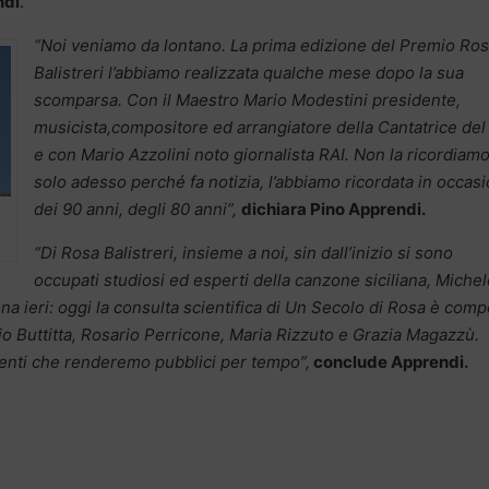
ndi
.
“Noi veniamo da lontano. La prima edizione del Premio Ro
Balistreri l’abbiamo realizzata qualche mese dopo la sua
scomparsa. Con il Maestro Mario Modestini presidente,
musicista,compositore ed arrangiatore della Cantatrice de
e con Mario Azzolini noto giornalista RAI. Non la ricordiam
solo adesso perché fa notizia, l’abbiamo ricordata in occas
dei 90 anni, degli 80 anni”,
dichiara Pino Apprendi.
“Di Rosa Balistreri, insieme a noi, sin dall’inizio si sono
occupati studiosi ed esperti della canzone siciliana, Miche
na ieri: oggi la consulta scientifica di Un Secolo di Rosa è com
o Buttitta, Rosario Perricone, Maria Rizzuto e Grazia Magazzù.
enti che renderemo pubblici per tempo”,
conclude Apprendi.