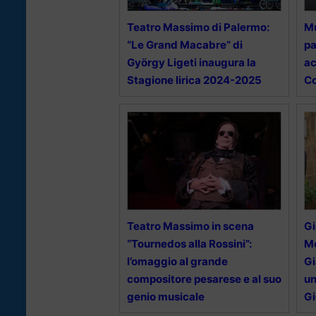
Teatro Massimo di Palermo:
Mu
“Le Grand Macabre” di
pa
György Ligeti inaugura la
ac
Stagione lirica 2024-2025
Co
Teatro Massimo in scena
Gi
“Tournedos alla Rossini”:
Me
l’omaggio al grande
Gi
compositore pesarese e al suo
un
genio musicale
Gi