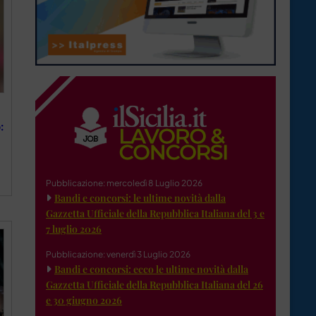
:
Pubblicazione: mercoledì 8 Luglio 2026
Bandi e concorsi: le ultime novità dalla
Gazzetta Ufficiale della Repubblica Italiana del 3 e
7 luglio 2026
Pubblicazione: venerdì 3 Luglio 2026
Bandi e concorsi: ecco le ultime novità dalla
Gazzetta Ufficiale della Repubblica Italiana del 26
e 30 giugno 2026