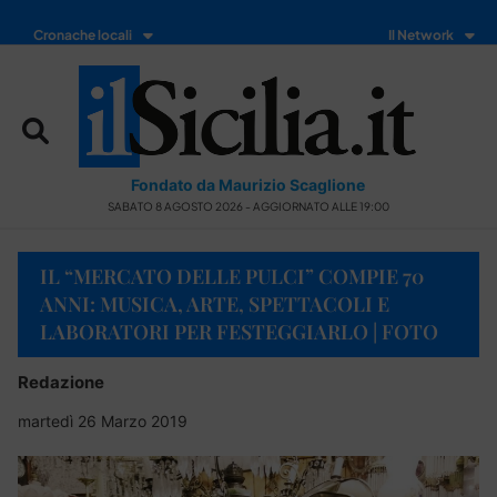
Cronache locali
Il Network
Fondato da Maurizio Scaglione
SABATO 8 AGOSTO 2026 - AGGIORNATO ALLE 19:00
IL “MERCATO DELLE PULCI” COMPIE 70
ANNI: MUSICA, ARTE, SPETTACOLI E
LABORATORI PER FESTEGGIARLO | FOTO
Redazione
martedì 26 Marzo 2019