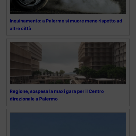
Inquinamento: a Palermo si muore meno rispetto ad
altre città
Regione, sospesa la maxi gara per il Centro
direzionale a Palermo