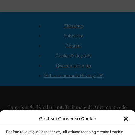
Chi siamo
Pubblicità
Contatti
Cookie Policy (UE)
Disconoscimento
Dichiarazione sulla Privacy (UE)
Copyright © ilSicilia | aut. Tribunale di Palermo n.11 del
29/09/2015
Gestisci Consenso Cookie
Editore: Mercurio Comunicazione Soc. Coop. A.R.L.
Per fornire le migliori esperienze, utilizziamo tecnologie come i cookie