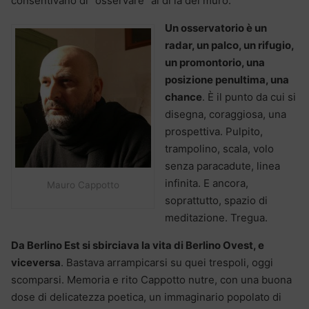
consentivano di “osservare” al di là del muro.
Un osservatorio è un
radar, un palco, un rifugio,
un promontorio, una
posizione penultima, una
chance
. È il punto da cui si
disegna, coraggiosa, una
prospettiva. Pulpito,
trampolino, scala, volo
senza paracadute, linea
infinita. E ancora,
Mauro Cappotto
soprattutto, spazio di
meditazione. Tregua.
Da Berlino Est si sbirciava la vita di Berlino Ovest, e
viceversa
. Bastava arrampicarsi su quei trespoli, oggi
scomparsi. Memoria e rito Cappotto nutre, con una buona
dose di delicatezza poetica, un immaginario popolato di