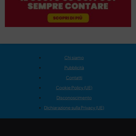
Chi siamo
Pubblicità
Contatti
Cookie Policy (UE)
Disconoscimento
Dichiarazione sulla Privacy (UE)