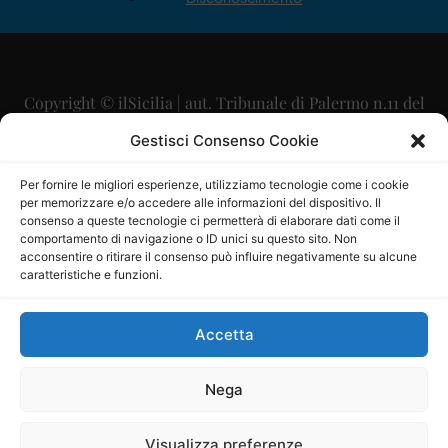
Copyright © ilSicilia | aut. Tribunale di Palermo n.11 del
29/09/2015
Gestisci Consenso Cookie
Editore: Mercurio Comunicazione Soc. Coop. A.R.L.
Per fornire le migliori esperienze, utilizziamo tecnologie come i cookie
per memorizzare e/o accedere alle informazioni del dispositivo. Il
Direttore Editoriale: Maurizio Scaglione
consenso a queste tecnologie ci permetterà di elaborare dati come il
comportamento di navigazione o ID unici su questo sito. Non
Direttore Responsabile: Maria Calabrese
acconsentire o ritirare il consenso può influire negativamente su alcune
caratteristiche e funzioni.
p.zza Sant’Oliva, 9 – 90141 – Palermo – 091335557
P.IVA: 06334930820
Accetta
Mercurio Comunicazione Società Cooperativa a r.l. è
iscritta al Registro degli Operatori di Comunicazione al
Nega
numero 26988
Visualizza preferenze