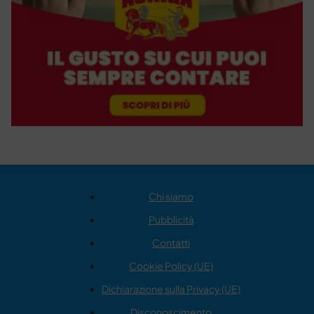
Chi siamo
Pubblicità
Contatti
Cookie Policy (UE)
Dichiarazione sulla Privacy (UE)
Disconoscimento