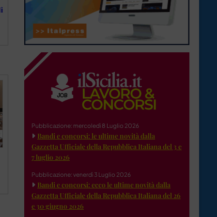
i
Pubblicazione: mercoledì 8 Luglio 2026
Bandi e concorsi: le ultime novità dalla
Gazzetta Ufficiale della Repubblica Italiana del 3 e
7 luglio 2026
a
Pubblicazione: venerdì 3 Luglio 2026
Bandi e concorsi: ecco le ultime novità dalla
Gazzetta Ufficiale della Repubblica Italiana del 26
e 30 giugno 2026