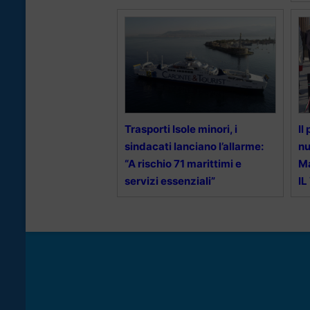
Trasporti Isole minori, i
Il
sindacati lanciano l’allarme:
nu
“A rischio 71 marittimi e
Ma
servizi essenziali”
IL