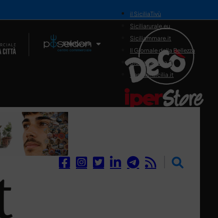
il SiciliaTivù
Siciliarurale.eu
Siciliammare.it
Il Network
Il Giornale della Bellezza
Siciliamedica.it
Sanitainsicilia.it