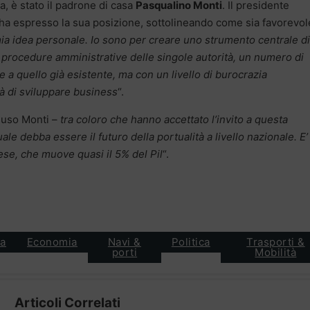
a, è stato il padrone di casa
Pasqualino Monti
. Il presidente
e ha espresso la sua posizione, sottolineando come sia favorevol
mia idea personale. Io sono per creare uno strumento centrale di
 procedure amministrative delle singole autorità, un numero di
 a quello già esistente, ma con un livello di burocrazia
tà di sviluppare business
“.
luso Monti –
tra coloro che hanno accettato l’invito a questa
e debba essere il futuro della portualità a livello nazionale. E’
ese, che muove quasi il 5% del Pil
“.
ca
Economia
Navi &
Politica
Trasporti &
porti
Mobilità
Articoli Correlati