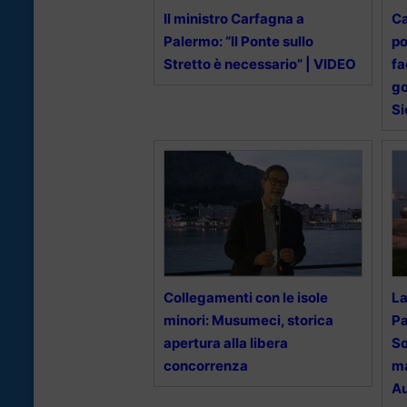
Il ministro Carfagna a
Ca
Palermo: “Il Ponte sullo
po
Stretto è necessario” | VIDEO
fa
go
Si
Collegamenti con le isole
La
minori: Musumeci, storica
Pa
apertura alla libera
So
concorrenza
ma
A