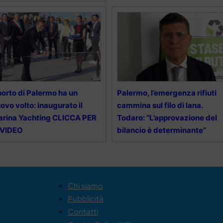
 porto di Palermo ha un
Palermo, l’emergenza rifiuti
ovo volto: inaugurato il
cammina sul filo di lana.
rina Yachting CLICCA PER
Todaro: “L’approvazione del
 VIDEO
bilancio è determinante”
Chi siamo
Pubblicità
Contatti