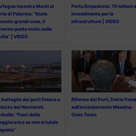
rfagna incontra Monti al
Porto Empedocle: 70 milioni d
rto di Palermo: “State
investimento per le
cendo grandi cose, il
infrastrutture | VIDEO
verno punta molto sulla
cilia” | VIDEO
 battaglia dei porti finisce a
Riforma dei Porti, Delrio fren
lazzo dei Normanni.
sull’accorpamento Messina-
rbello: “Fuori dalla
Gioia Tauro
ggioranza se non si tutela
ugusta”