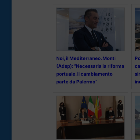
Noi, il Mediterraneo. Monti
Po
(Adsp): “Necessaria la riforma
ca
portuale. Il cambiamento
si
parte da Palermo”
in