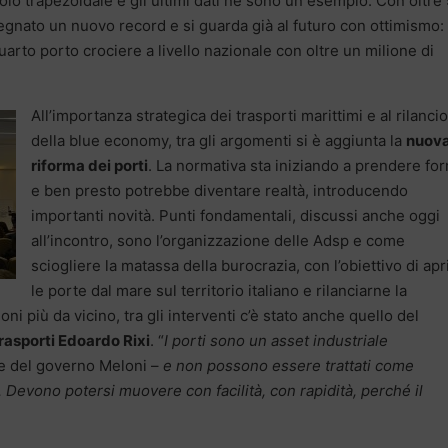
olo trapezoidale e gli ultimi dati ne sono un esempio. Con oltre
egnato un nuovo record e si guarda già al futuro con ottimismo:
uarto porto crociere a livello nazionale con oltre un milione di
All’importanza strategica dei trasporti marittimi e al rilancio
della blue economy, tra gli argomenti si è aggiunta la
nuov
riforma dei porti
. La normativa sta iniziando a prendere fo
e ben presto potrebbe diventare realtà, introducendo
importanti novità. Punti fondamentali, discussi anche oggi
all’incontro, sono l’organizzazione delle Adsp e come
sciogliere la matassa della burocrazia, con l’obiettivo di apr
le porte dal mare sul territorio italiano e rilanciarne la
ni più da vicino, tra gli interventi c’è stato anche quello del
Trasporti Edoardo Rixi
. “
I porti sono un asset industriale
te del governo Meloni –
e non possono essere trattati come
. Devono potersi muovere con facilità, con rapidità, perché il