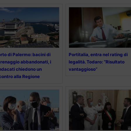
rto di Palermo: bacini di
Portitalia, entra nel rating di
renaggio abbandonati, i
legalità. Todaro: “Risultato
ndacati chiedono un
vantaggioso”
contro alla Regione