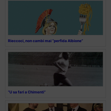
Rieccoci, non cambi mai “perfida Albione”
“U sa fari a Chimenti”