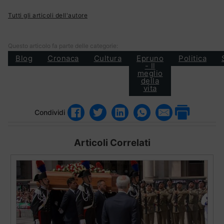
Tutti gli articoli dell'autore
Questo articolo fa parte delle categorie:
Blog
Cronaca
Cultura
Epruno
Politica
- Il
meglio
della
vita
Condividi
Articoli Correlati