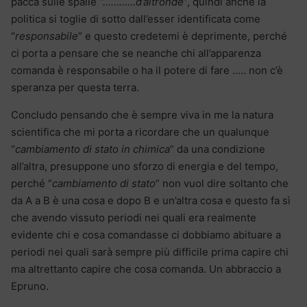
pacca sulle spalle
“…………d’altronde
”, quindi anche la
politica si toglie di sotto dall’esser identificata come
“
responsabile
” e questo credetemi è deprimente, perché
ci porta a pensare che se neanche chi all’apparenza
comanda è responsabile o ha il potere di fare ….. non c’è
speranza per questa terra.
Concludo pensando che è sempre viva in me la natura
scientifica che mi porta a ricordare che un qualunque
“
cambiamento di stato in chimica
” da una condizione
all’altra, presuppone uno sforzo di energia e del tempo,
perché “
cambiamento di stato
” non vuol dire soltanto che
da A a B è una cosa e dopo B e un’altra cosa e questo fa sì
che avendo vissuto periodi nei quali era realmente
evidente chi e cosa comandasse ci dobbiamo abituare a
periodi nei quali sarà sempre più difficile prima capire chi
ma altrettanto capire che cosa comanda. Un abbraccio a
Epruno.