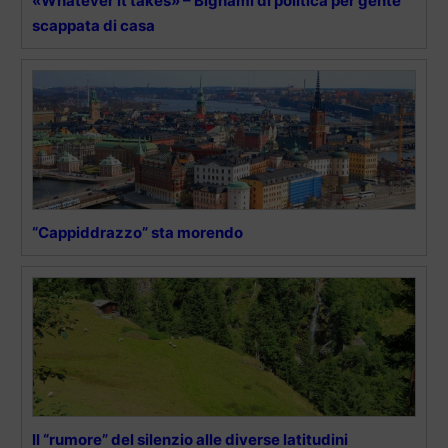
«Whatever it takes» – Bignami di politica per gente
scappata di casa
“Cappiddrazzo” sta morendo
Il “rumore” del silenzio alle diverse latitudini