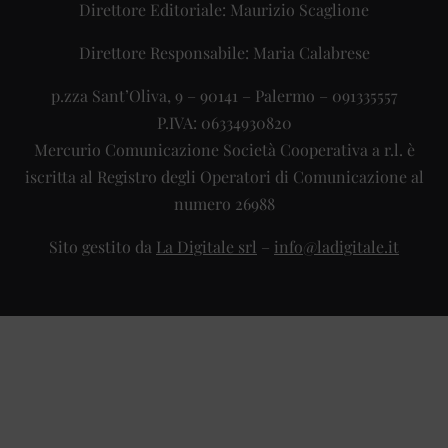
Direttore Editoriale: Maurizio Scaglione
Direttore Responsabile: Maria Calabrese
p.zza Sant’Oliva, 9 – 90141 – Palermo – 091335557
P.IVA: 06334930820
Mercurio Comunicazione Società Cooperativa a r.l. è
iscritta al Registro degli Operatori di Comunicazione al
numero 26988
Sito gestito da
La Digitale srl
–
info@ladigitale.it