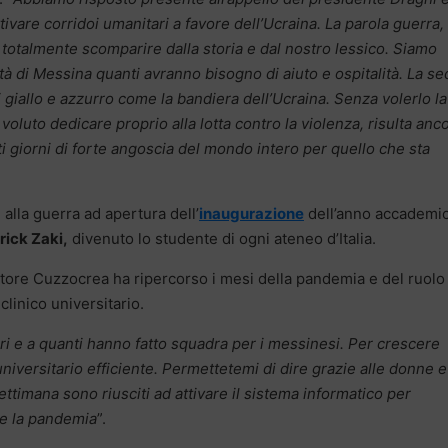
tivare corridoi umanitari a favore dell’Ucraina. La parola guerra,
totalmente scomparire dalla storia e dal nostro lessico. Siamo
ttà di Messina quanti avranno bisogno di aiuto e ospitalità. La s
i giallo e azzurro come la bandiera dell’Ucraina. Senza volerlo la
luto dedicare proprio alla lotta contro la violenza, risulta anc
sti giorni di forte angoscia del mondo intero per quello che sta
d alla guerra ad apertura dell’
inaugurazione
dell’anno accademic
rick Zaki,
divenuto lo studente di ogni ateneo d’Italia.
vatore Cuzzocrea ha ripercorso i mesi della pandemia e del ruolo
clinico universitario.
eri e a quanti hanno fatto squadra per i messinesi. Per crescere
iversitario efficiente. Permettetemi di dire grazie alle donne e
ttimana sono riusciti ad attivare il sistema informatico per
 e la pandemia
”.