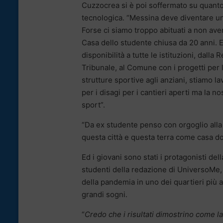
Cuzzocrea si è poi soffermato su quanto è
tecnologica. “Messina deve diventare una
Forse ci siamo troppo abituati a non av
Casa dello studente chiusa da 20 anni. 
disponibilità a tutte le istituzioni, dalla
Tribunale, al Comune con i progetti per 
strutture sportive agli anziani, stiamo la
per i disagi per i cantieri aperti ma la n
sport”.
“Da ex studente penso con orgoglio alla
questa città e questa terra come casa dov
Ed i giovani sono stati i protagonisti dell
studenti della redazione di UniversoMe, e
della pandemia in uno dei quartieri più a 
grandi sogni.
“
Credo che i risultati dimostrino come la 