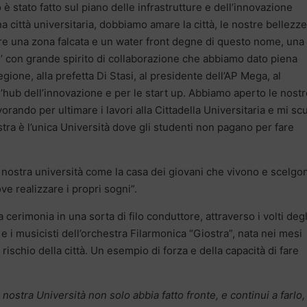
 stato fatto sul piano delle infrastrutture e dell’innovazione
 città universitaria, dobbiamo amare la città, le nostre bellezze
ere una zona falcata e un water front degne di questo nome, una
E’ con grande spirito di collaborazione che abbiamo dato piena
 Regione, alla prefetta Di Stasi, al presidente dell’AP Mega, al
l’hub dell’innovazione e per le start up. Abbiamo aperto le nost
vorando per ultimare i lavori alla Cittadella Universitaria e mi sc
ostra è l’unica Università dove gli studenti non pagano per fare
 nostra università come la casa dei giovani che vivono e scelgo
e realizzare i propri sogni”.
a cerimonia in una sorta di filo conduttore, attraverso i volti degl
 i musicisti dell’orchestra Filarmonica “Giostra”, nata nei mesi
rischio della città. Un esempio di forza e della capacità di fare
nostra Università non solo abbia fatto fronte, e continui a farlo, 