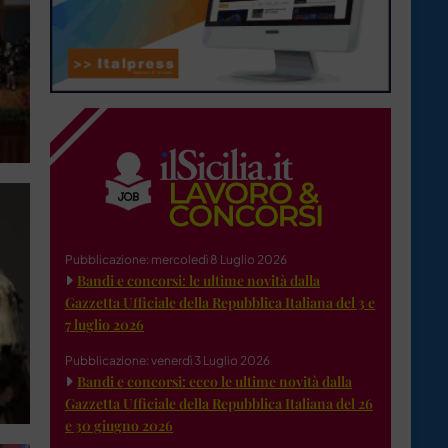
Pubblicazione: mercoledì 8 Luglio 2026
Bandi e concorsi: le ultime novità dalla
Gazzetta Ufficiale della Repubblica Italiana del 3 e
7 luglio 2026
Pubblicazione: venerdì 3 Luglio 2026
Bandi e concorsi: ecco le ultime novità dalla
Gazzetta Ufficiale della Repubblica Italiana del 26
e 30 giugno 2026