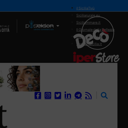
il SiciliaTivù
Siciliarurale.eu
Siciliammare.it
Il Network
Il Giornale della Bellezza
Siciliamedica.it
Sanitainsicilia.it