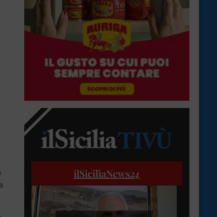
ilSiciliaNews
24
e
a
e