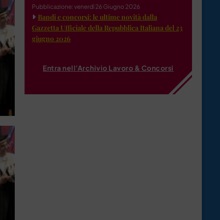
Pubblicazione: venerdì 26 Giugno 2026
Bandi e concorsi: le ultime novità dalla
Gazzetta Ufficiale della Repubblica Italiana del 23
giugno 2026
Entra nell'Archivio Lavoro & Concorsi