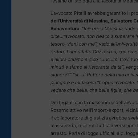
l’esame di Istologia alla facoltà di Medic
L’avvocato Pitelli avrebbe garantito il pr
dell’Università di Messina,
Salvatore C
Bonaventura
: “
Ieri ero a Messina, vado a
dice…”avvocato, non riesco a superare I
tesoro, vieni con me”, vado all’universit
rettore hanno fatto Cuzzocrea, che quest
e allora chiamo e dico “..inc…mi trovi tu
minuti e siamo al ristorante da te”, ven
signore?” “si….il Rettore della mia uni
piangere e mi faceva “troppo avvocato. 
vedere che bella, che belle figlie, che b
Dei legami con la massoneria dell’avvocat
Rosarno attivo nell’import-export, vicin
il collaboratore di giustizia avrebbe svel
massoneria, risalenti tutti a diversi ann
arresto. Parla di logge ufficiali e di lo