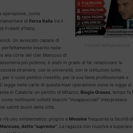
sta operazione, come
parlamentare di
Forza Italia
tra il
 Fratelli d’Italia.
ondi. Un avvocato capace di
I numeri dell’operazione
 perfettamente inserito nelle
e alla corte del clan Mancuso di
massoneria più potente, è stato in grado di far relazionare la
società straniere, con le università, con le istituzioni tutte,
er il ruolo politico rivestito, per la sua fama professionale e
 Si legge nelle carte di questa maxi operazione come le logge si
avita in Calabria: un pentito di Milazzo,
Biagio Grasso
, tempo fa 
come moltissimi colletti bianchi “incappucciati” interpretano
ei salotti buoni della città.
, ce n’è uno emblematico: proprio a
Messina
frequenta la facoltà d
 Mancuso, detto “
supremo
”
. La ragazza non riusciva a superare