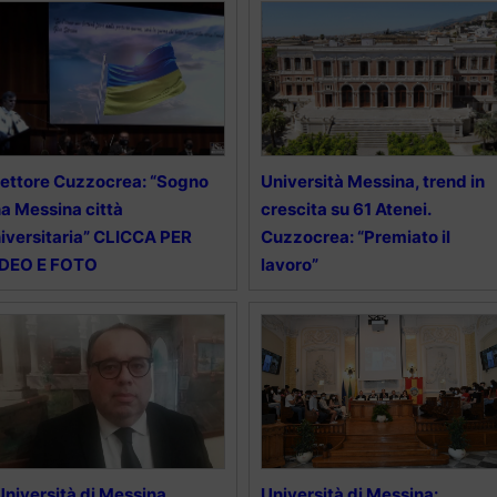
 rettore Cuzzocrea: “Sogno
Università Messina, trend in
a Messina città
crescita su 61 Atenei.
iversitaria” CLICCA PER
Cuzzocrea: “Premiato il
IDEO E FOTO
lavoro”
Università di Messina
Università di Messina: