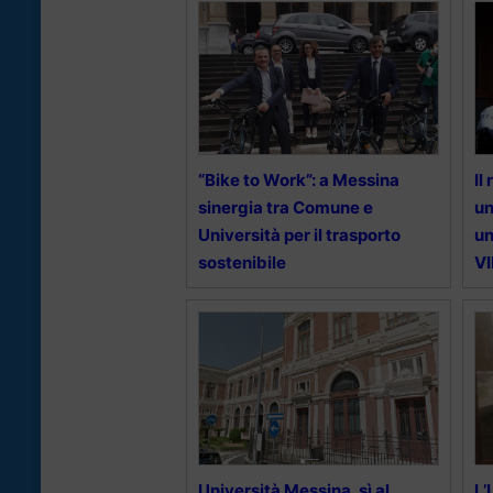
“Bike to Work”: a Messina
Il
sinergia tra Comune e
un
Università per il trasporto
un
sostenibile
V
Università Messina, sì al
L’