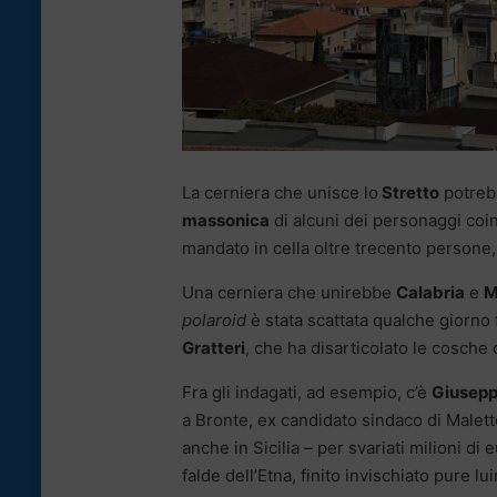
La cerniera che unisce lo
Stretto
potrebb
massonica
di alcuni dei personaggi coin
mandato in cella oltre trecento persone, r
Una cerniera che unirebbe
Calabria
e
M
polaroid
è stata scattata qualche giorno 
Gratteri
, che ha disarticolato le cosche c
Fra gli indagati, ad esempio, c’è
Giusepp
a Bronte, ex candidato sindaco di Maletto
anche in Sicilia – per svariati milioni di
falde dell’Etna, finito invischiato pure l