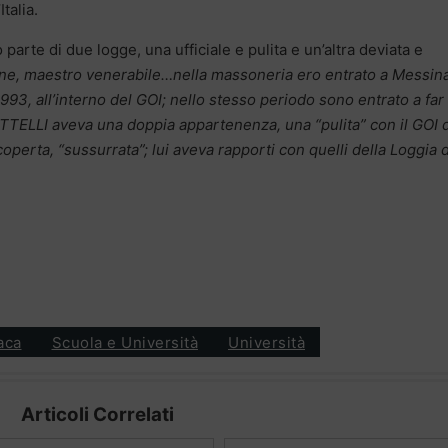
talia.
 parte di due logge, una ufficiale e pulita e un’altra deviata e
ne, maestro venerabile…nella massoneria ero entrato a Messina
l 1993, all’interno del GOI; nello stesso periodo sono entrato a far
TTELLI aveva una doppia appartenenza, una “pulita” con il GOI 
operta, “sussurrata”; lui aveva rapporti con quelli della Loggia d
aca
Scuola e Università
Università
Articoli Correlati