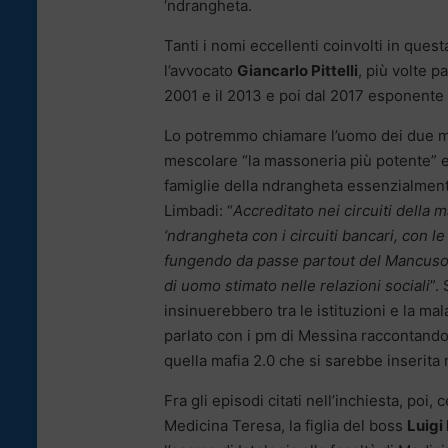
‘ndrangheta.
Tanti i nomi eccellenti coinvolti in que
l’avvocato
Giancarlo Pittelli
, più volte 
2001 e il 2013 e poi dal 2017 esponente di
Lo potremmo chiamare l’uomo dei due m
mescolare “la massoneria più potente” e
famiglie della ndrangheta essenzialment
Limbadi: “
Accreditato nei circuiti della 
‘ndrangheta con i circuiti bancari, con le 
fungendo da passe partout del Mancuso, p
di uomo stimato nelle relazioni sociali
”.
insinuerebbero tra le istituzioni e la mal
parlato con i pm di Messina raccontando 
quella mafia 2.0 che si sarebbe inserita n
Fra gli episodi citati nell’inchiesta, poi
Medicina Teresa, la figlia del boss
Luigi