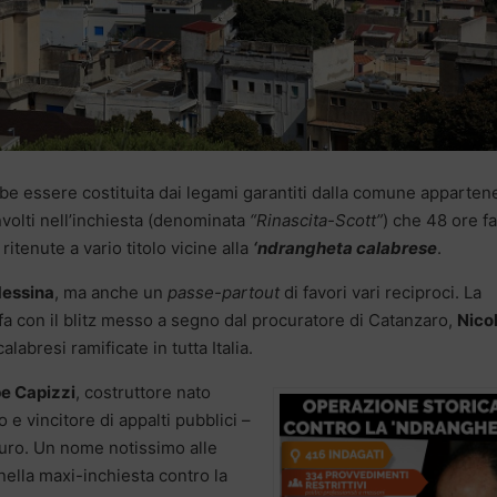
e essere costituita dai legami garantiti dalla comune apparte
volti nell’inchiesta (denominata
“Rinascita-Scott”
) che 48 ore f
itenute a vario titolo vicine alla
‘ndrangheta calabrese
.
essina
, ma anche un
passe-partout
di favori vari reciproci. La
fa con il blitz messo a segno dal procuratore di Catanzaro,
Nico
alabresi ramificate in tutta Italia.
e Capizzi
, costruttore nato
 e vincitore di appalti pubblici –
 euro. Un nome notissimo alle
uinella maxi-inchiesta contro la