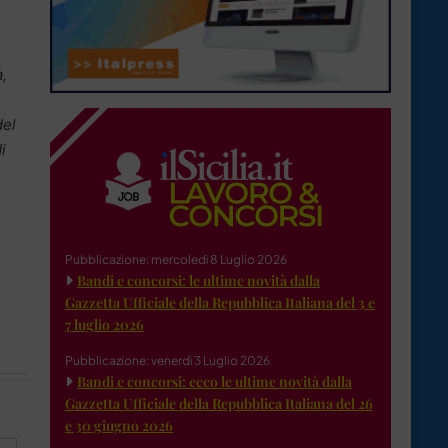
,
del
i
Pubblicazione: mercoledì 8 Luglio 2026
Bandi e concorsi: le ultime novità dalla
Gazzetta Ufficiale della Repubblica Italiana del 3 e
7 luglio 2026
Pubblicazione: venerdì 3 Luglio 2026
Bandi e concorsi: ecco le ultime novità dalla
Gazzetta Ufficiale della Repubblica Italiana del 26
e 30 giugno 2026