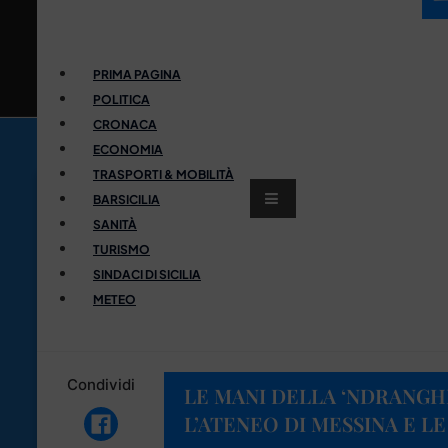
PRIMA PAGINA
POLITICA
CRONACA
ECONOMIA
TRASPORTI & MOBILITÀ
BARSICILIA
SANITÀ
TURISMO
SINDACI DI SICILIA
METEO
Condividi
LE MANI DELLA ‘NDRANGHET
L’ATENEO DI MESSINA E L