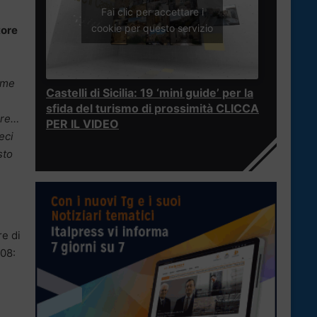
Fai clic per accettare i
cookie per questo servizio
ttore
 me
Castelli di Sicilia: 19 ‘mini guide’ per la
sfida del turismo di prossimità CLICCA
ore…
PER IL VIDEO
eci
sto
re di
008: