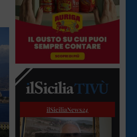
ilSiciliaNews
24