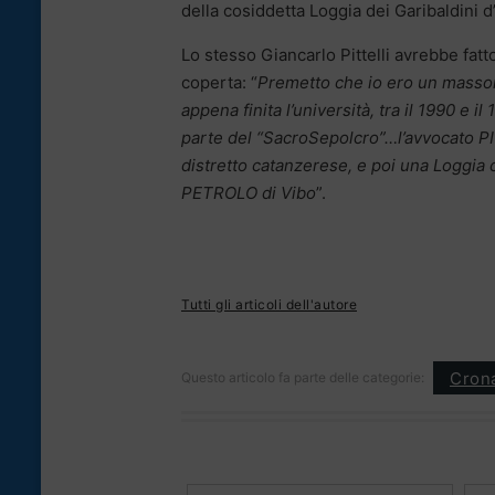
della cosiddetta Loggia dei Garibaldini d’I
Lo stesso Giancarlo Pittelli avrebbe fatto
coperta: “
Premetto che io ero un masso
appena finita l’università, tra il 1990 e i
parte del “SacroSepolcro”…l’avvocato PI
distretto catanzerese, e poi una Loggia c
PETROLO di Vibo
”.
Tutti gli articoli dell'autore
Cron
Questo articolo fa parte delle categorie: