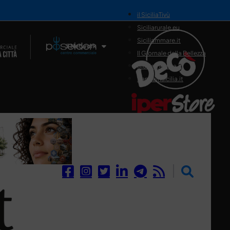
il SiciliaTivù
Siciliarurale.eu
Siciliammare.it
Il Network
Il Giornale della Bellezza
Siciliamedica.it
Sanitainsicilia.it