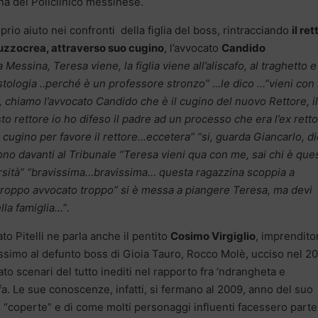
ina del Policlinico messinese.
oprio aiuto nei confronti della figlia del boss, rintracciando
il re
uzzocrea, attraverso suo cugino
, l’avvocato
Candido
 Messina, Teresa viene, la figlia viene all’aliscafo, al traghetto e
stologia ..perché è un professore stronzo” …le dico …”vieni con
à, chiamo l’avvocato Candido che è il cugino del nuovo Rettore, il
o rettore io ho difeso il padre ad un processo che era l’ex rett
o cugino per favore il rettore…eccetera” “si, guarda Giancarlo, di
gono davanti al Tribunale “Teresa vieni qua con me, sai chi è que
versità” “bravissima…bravissima… questa ragazzina scoppia a
troppo avvocato troppo” si è messa a piangere Teresa, ma devi
ella famiglia…
”.
o Pitelli ne parla anche il pentito
Cosimo Virgiglio
, imprendito
issimo al defunto boss di Gioia Tauro, Rocco Molè, ucciso nel 2
ato scenari del tutto inediti nel rapporto fra ‘ndrangheta e
i fa. Le sue conoscenze, infatti, si fermano al 2009, anno del suo
gge “coperte” e di come molti personaggi influenti facessero parte