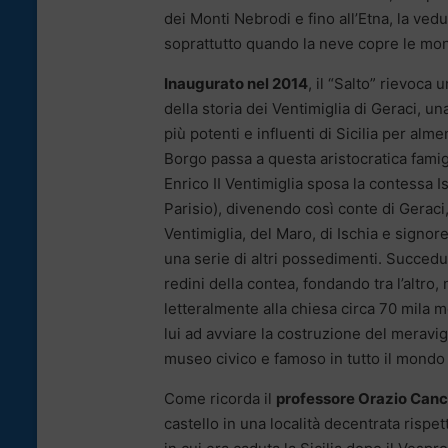
dei Monti Nebrodi e fino all’Etna, la ved
soprattutto quando la neve copre le mon
Inaugurato nel 2014
, il “Salto” rievoca
della storia dei Ventimiglia di Geraci, una
più potenti e influenti di Sicilia per alme
Borgo passa a questa aristocratica fami
Enrico II Ventimiglia sposa la contessa Is
Parisio), divenendo così conte di Geraci,
Ventimiglia, del Maro, di Ischia e signore
una serie di altri possedimenti. Succedu
redini della contea, fondando tra l’altro
letteralmente alla chiesa circa 70 mila 
lui ad avviare la costruzione del merav
museo civico e famoso in tutto il mondo 
Come ricorda il
professore Orazio Canc
castello in una località decentrata risp