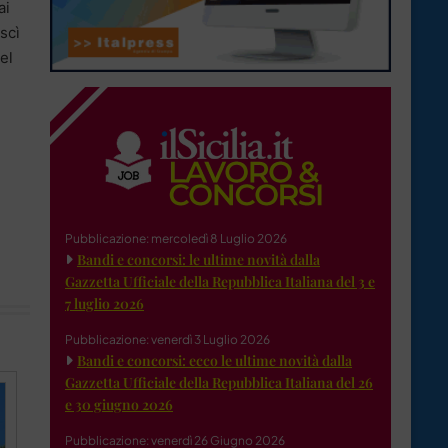
ai
uscì
el
Pubblicazione: mercoledì 8 Luglio 2026
Bandi e concorsi: le ultime novità dalla
Gazzetta Ufficiale della Repubblica Italiana del 3 e
7 luglio 2026
Pubblicazione: venerdì 3 Luglio 2026
Bandi e concorsi: ecco le ultime novità dalla
Gazzetta Ufficiale della Repubblica Italiana del 26
e 30 giugno 2026
Pubblicazione: venerdì 26 Giugno 2026