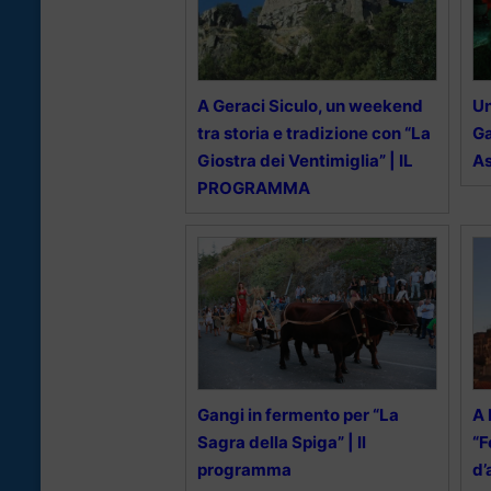
A Geraci Siculo, un weekend
Un
tra storia e tradizione con “La
Ga
Giostra dei Ventimiglia” | IL
As
PROGRAMMA
Gangi in fermento per “La
A 
Sagra della Spiga” | Il
“F
programma
d’