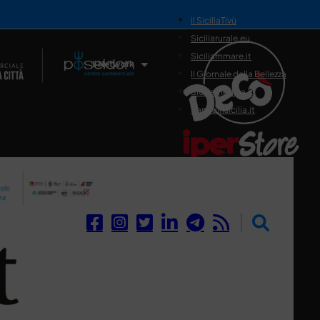
il SiciliaTivù
Siciliarurale.eu
Siciliammare.it
Il Network
Il Giornale della Bellezza
Siciliamedica.it
Sanitainsicilia.it