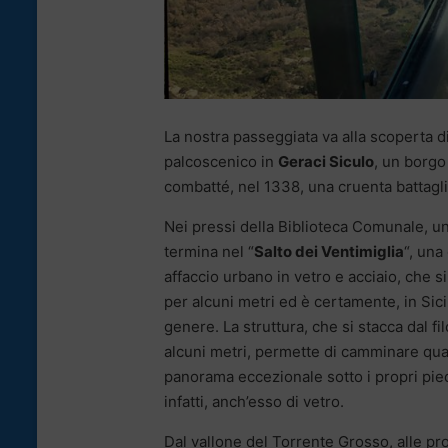
La nostra passeggiata va alla scoperta d
palcoscenico in
Geraci Siculo
, un borgo 
combatté, nel 1338, una cruenta battaglia 
Nei pressi della Biblioteca Comunale, un
termina nel “
Salto dei Ventimiglia
“, una
affaccio urbano in vetro e acciaio, che s
per alcuni metri ed è certamente, in Sici
genere. La struttura, che si stacca dal fi
alcuni metri, permette di camminare quas
panorama eccezionale sotto i propri pied
infatti, anch’esso di vetro.
Dal vallone del Torrente Grosso, alle pr