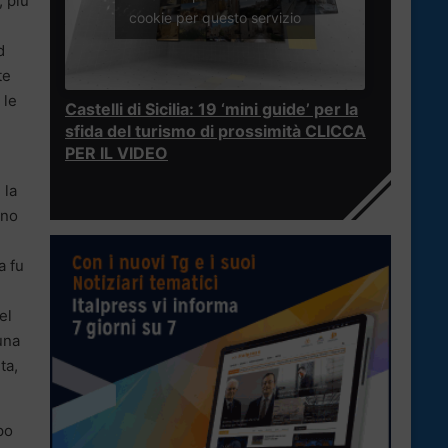
, più
cookie per questo servizio
d
te
 le
Castelli di Sicilia: 19 ‘mini guide’ per la
sfida del turismo di prossimità CLICCA
PER IL VIDEO
 la
ono
a fu
el
una
ta,
po