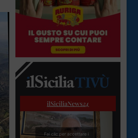
ilSiciliaNews
24
Fai clic per accettare i