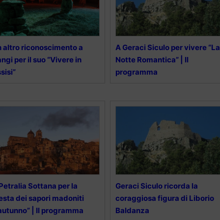
 altro riconoscimento a
A Geraci Siculo per vivere “La
ngi per il suo “Vivere in
Notte Romantica” | Il
sisi”
programma
Petralia Sottana per la
Geraci Siculo ricorda la
esta dei sapori madoniti
coraggiosa figura di Liborio
autunno” | Il programma
Baldanza