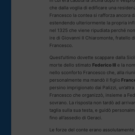
in cui era caduta la Sicilia dopo il Vespr
che dalla voglia di edificare una reside
Francesco la contea si rafforza ancora d
estendendo ulteriormente la propria inf
nel 1325 che viene ripudiata perché non
ire di Giovanni II Chiaromonte, fratello d
Francesco.
Quest’ultimo dovette scappare dalla Sici
morte dello stimato
Federico III
e la nom
nello sconforto Francesco che, alla riun
personalmente ma mandò il figlio
France
persino imprigionato dai Palizzi, un’altra
Francesco che organizzò, insieme a Feder
sovrano. La risposta non tardò ad arriva
taglia sulla sua testa, e guidò personalme
fino all’assedio di Geraci.
Le forze del conte erano assolutamente in