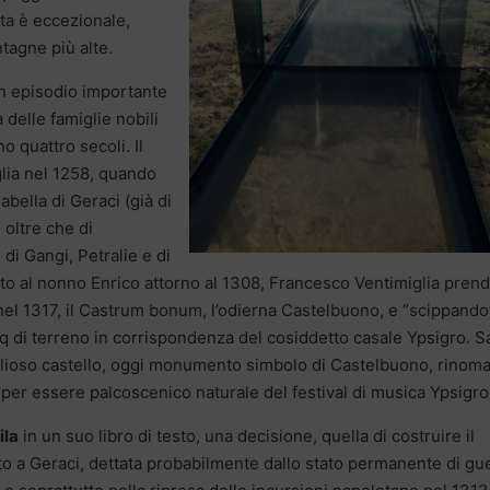
uta è eccezionale,
tagne più alte.
 un episodio importante
 delle famiglie nobili
no quattro secoli. Il
glia nel 1258, quando
abella di Geraci (già di
 oltre che di
 di Gangi, Petralie e di
to al nonno Enrico attorno al 1308, Francesco Ventimiglia prend
, nel 1317, il Castrum bonum, l’odierna Castelbuono, e “scippando
mq di terreno in corrispondenza del cosiddetto casale Ypsigro. S
iglioso castello, oggi monumento simbolo di Castelbuono, rinom
per essere palcoscenico naturale del festival di musica Ypsigro
ila
in un suo libro di testo, una decisione, quella di costruire il
etto a Geraci, dettata probabilmente dallo stato permanente di gu