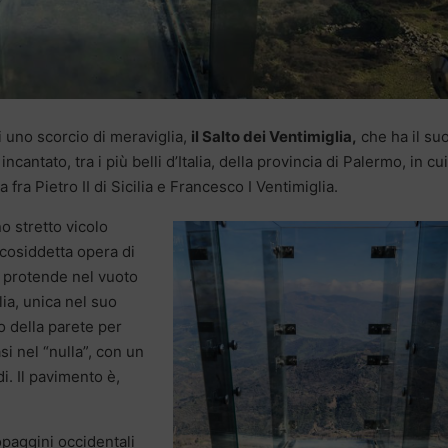
i uno scorcio di meraviglia,
il Salto dei Ventimiglia,
che ha il su
incantato, tra i più belli d’Italia, della provincia di Palermo, in cui
fra Pietro II di Sicilia e Francesco I Ventimiglia.
o stretto vicolo
 cosiddetta opera di
i protende nel vuoto
lia, unica nel suo
lo della parete per
i nel “nulla”, con un
i. Il pavimento è,
opaggini occidentali