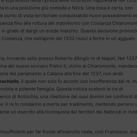
o e soprattutto nella ripresa delle incursioni napoletane nel 1313
nza in una posizione più comoda e felice. Una cosa è certa, con
al punto di vista territoriale conquistando nuovi possedimenti e
luenza fino alla rottura del matrimonio con Costanza Chiaromon
 in grado di dargli un erede maschio. Questa decisione provocò
i Costanza, che nell’aprile del 1332 riuscì a ferire in un agguato
lia, trovando asilo presso Roberto d’Angiò re di Napoli. Nel 1337
ina del nuovo sovrano Pietro II, vicino ai Chiaromonte, mandar
ione del parlamento a Catania alla fine del 1337, non andò
schiello
, il quale non solo fu accolto con insofferenza dal re, m
 nobile e potente famiglia. Questa notizia scatenò le ire di
ico di Antiochia, una ribellione dei suoi domini nei confronti d
re: il re lo condannò a morte per tradimento, mettendo persino 
nte un esercito alla riconquista dei territori dei Nebrodi in rivol
sufficienti per far fronte all’esercito reale, così Francesco, do