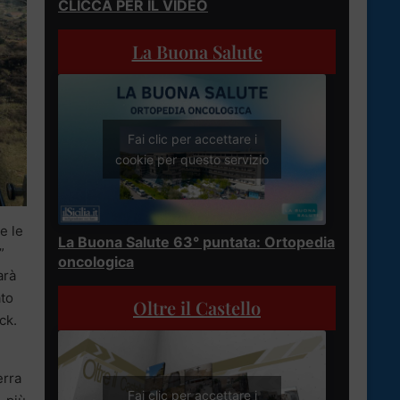
CLICCA PER IL VIDEO
La Buona Salute
Fai clic per accettare i
cookie per questo servizio
e le
La Buona Salute 63° puntata: Ortopedia
”
oncologica
arà
ato
Oltre il Castello
ck.
erra
Fai clic per accettare i