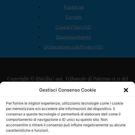
Pubblicità
Contatti
Cookie Policy (UE)
Disconoscimento
Dichiarazione sulla Privacy (UE)
Copyright © ilSicilia | aut. Tribunale di Palermo n.11 del
29/09/2015
Gestisci Consenso Cookie
Editore: Mercurio Comunicazione Soc. Coop. A.R.L.
Per fornire le migliori esperienze, utilizziamo tecnologie come i cookie
per memorizzare e/o accedere alle informazioni del dispositivo. Il
Direttore Editoriale: Maurizio Scaglione
consenso a queste tecnologie ci permetterà di elaborare dati come il
comportamento di navigazione o ID unici su questo sito. Non
Direttore Responsabile: Maria Calabrese
acconsentire o ritirare il consenso può influire negativamente su alcune
caratteristiche e funzioni.