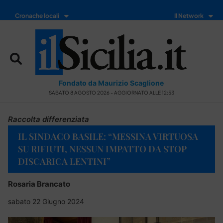
Cronache locali
Il Network
Fondato da Maurizio Scaglione
SABATO 8 AGOSTO 2026 - AGGIORNATO ALLE 12:53
Raccolta differenziata
IL SINDACO BASILE: “MESSINA VIRTUOSA
SU RIFIUTI, NESSUN IMPATTO DA STOP
DISCARICA LENTINI”
Rosaria Brancato
sabato 22 Giugno 2024