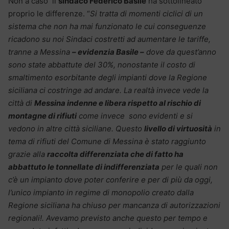
Non a caso il
sindaco Federico Basile
ha sottolineato
proprio le differenze. “
Si tratta di momenti ciclici di un
sistema che non ha mai funzionato le cui conseguenze
ricadono su noi Sindaci costretti ad aumentare le tariffe,
tranne a Messina
– evidenzia Basile –
dove da quest’anno
sono state abbattute del 30%, nonostante il costo di
smaltimento esorbitante degli impianti dove la Regione
siciliana ci costringe ad andare. La realtà invece vede la
città di
Messina indenne e libera rispetto al rischio di
montagne di rifiuti
come invece sono evidenti e si
vedono in altre città siciliane. Questo
livello di virtuosità
in
tema di rifiuti del Comune di Messina è stato raggiunto
grazie alla
raccolta differenziata che di fatto ha
abbattuto le tonnellate di indifferenziata
per le quali non
c’è un impianto dove poter conferire e per di più da oggi,
l’unico impianto in regime di monopolio creato dalla
Regione siciliana ha chiuso per mancanza di autorizzazioni
regionali!. Avevamo previsto anche questo per tempo e