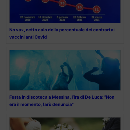
No vax, netto calo della percentuale dei contrari ai
vaccini anti Covid
Festa in discoteca a Messina, l’ira di De Luca: “Non
era il momento, farò denuncia”