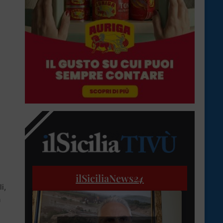
ilSiciliaNews
24
i,
a