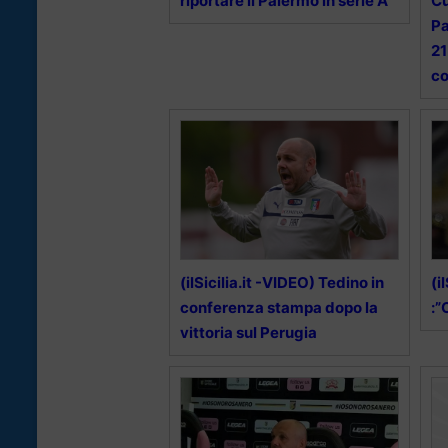
riportare il Palermo in serie A”
Cu
Pa
21
co
(ilSicilia.it -VIDEO) Tedino in
(i
conferenza stampa dopo la
:”
vittoria sul Perugia