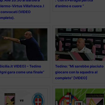
p. Alle 20.30 al Barbera
:”Con il Perugia partita
lermo-Virtus Villafranca. I
d’animo e cuore “
 convocati (VIDEO
mpleto).
lSicilia.it VIDEO) – Tedino
Tedino: “Mi sarebbe piaciuto
Ogni gara come una finale”
giocare con la squadra al
completo” [VIDEO]