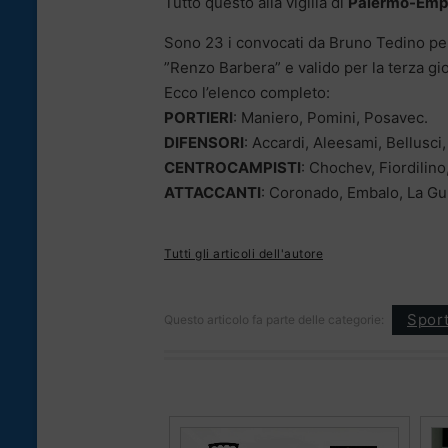
Tutto questo alla vigilia di
Palermo-Emp
Sono 23 i convocati da Bruno Tedino per
”Renzo Barbera” e valido per la terza gi
Ecco l’elenco completo:
PORTIERI
: Maniero, Pomini, Posavec.
DIFENSORI
: Accardi, Aleesami, Bellusci
CENTROCAMPISTI
: Chochev, Fiordilino
ATTACCANTI
: Coronado, Embalo, La Gu
Tutti gli articoli dell'autore
Spor
Questo articolo fa parte delle categorie: