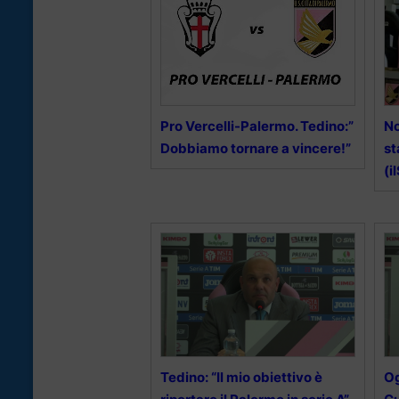
Pro Vercelli-Palermo. Tedino:”
No
Dobbiamo tornare a vincere!”
st
(i
Tedino: “Il mio obiettivo è
Og