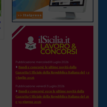
e
o
Pubblicazione: mercoledì 8 Luglio 2026
Bandi e concorsi: le ultime novità dalla
Gazzetta Ufficiale della Repubblica Italiana del 3 e
7 luglio 2026
Pubblicazione: venerdì 3 Luglio 2026
Bandi e concorsi: ecco le ultime novità dalla
Gazzetta Ufficiale della Repubblica Italiana del 26
e 30 giugno 2026