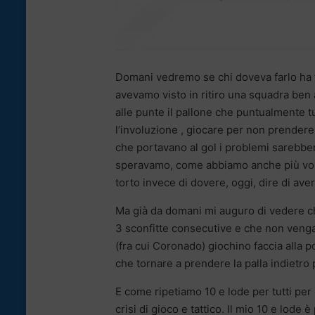
Domani vedremo se chi doveva farlo ha 
avevamo visto in ritiro una squadra ben 
alle punte il pallone che puntualmente t
l’involuzione , giocare per non prendere 
che portavano al gol i problemi sarebbe
speravamo, come abbiamo anche più vol
torto invece di dovere, oggi, dire di a
Ma già da domani mi auguro di vedere che
3 sconfitte consecutive e che non vengan
(fra cui Coronado) giochino faccia alla p
che tornare a prendere la palla indietro
E come ripetiamo 10 e lode per tutti per 
crisi di gioco e tattico. Il mio 10 e lode è