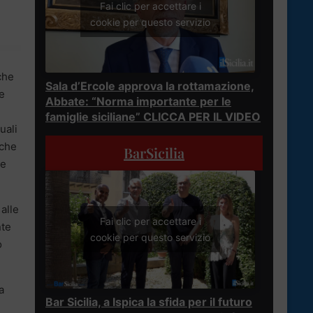
Fai clic per accettare i
cookie per questo servizio
che
Sala d’Ercole approva la rottamazione,
e
Abbate: “Norma importante per le
famiglie siciliane” CLICCA PER IL VIDEO
uali
 che
BarSicilia
te
alle
Fai clic per accettare i
nte
cookie per questo servizio
o
a
Bar Sicilia, a Ispica la sfida per il futuro