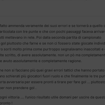
fatto ammenda veramente dei suoi errori e se tornerà a quello 
articolata con tre punte e che con pochi passaggi faceva arrivar
utti mettevano in rete. Poi dalla seconda partita di campionato
gol piuttosto che farne e se non ci fossero state giocate individ
ro sorti molto prima come purtroppo segnalavamo inascoltati e
te scritto, di avere assolutamente. non un pò ma completamen
vere avuto assolutamente e completamente ragione.
 non si facciano più quei gravi errori tattici che hanno portato 
o schierati più giocatori fuori ruolo e che finalmente le tre pu
orta avversaria per essere pronti a tirare per fare gol … piuttost
 per non prendere gol .
ogni vittoria …. l’unico risultato utile domani per uscire da quest
 pronto !