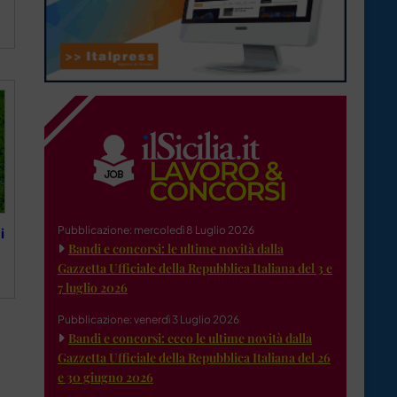
Pubblicazione: mercoledì 8 Luglio 2026
i
Bandi e concorsi: le ultime novità dalla
Gazzetta Ufficiale della Repubblica Italiana del 3 e
7 luglio 2026
Pubblicazione: venerdì 3 Luglio 2026
Bandi e concorsi: ecco le ultime novità dalla
Gazzetta Ufficiale della Repubblica Italiana del 26
e 30 giugno 2026