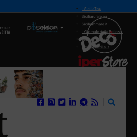
il SiciliaTivù
Siciliarurale.eu
Siciliammare.it
Il Network
Il Giornale della Bellezza
Siciliamedica.it
Sanitainsicilia.it