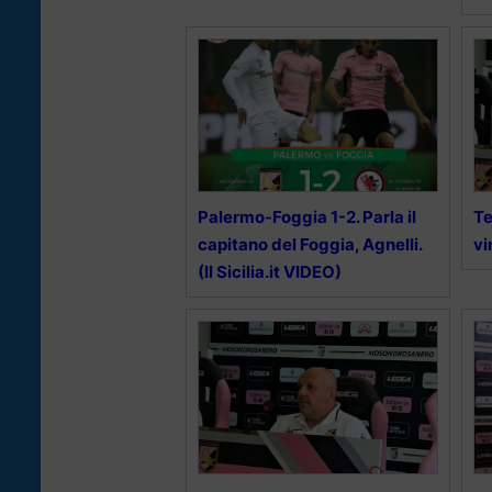
Palermo-Foggia 1-2. Parla il
Te
capitano del Foggia, Agnelli.
vi
(Il Sicilia.it VIDEO)