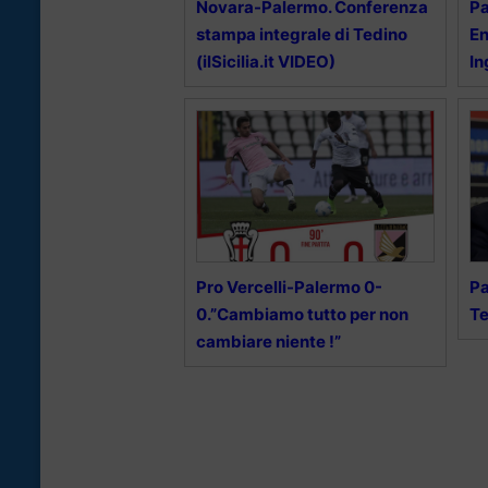
Novara-Palermo. Conferenza
Pa
stampa integrale di Tedino
En
(ilSicilia.it VIDEO)
In
Pro Vercelli-Palermo 0-
Pa
0.”Cambiamo tutto per non
T
cambiare niente !”