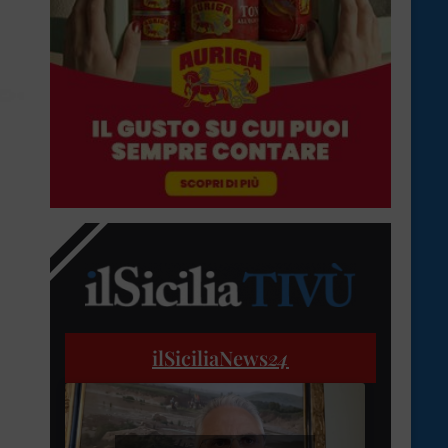
ilSiciliaNews
24