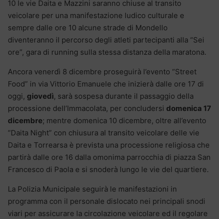
10 le vie Daita e Mazzini saranno chiuse al transito
veicolare per una manifestazione ludico culturale e
sempre dalle ore 10 alcune strade di Mondello
diventeranno il percorso degli atleti partecipanti alla “Sei
ore”, gara di running sulla stessa distanza della maratona.
Ancora venerdì 8 dicembre proseguirà l’evento “Street
Food” in via Vittorio Emanuele che inizierà dalle ore 17 di
oggi,
giovedì
, sarà sospesa durante il passaggio della
processione dell’Immacolata, per concludersi
domenica 17
dicembre
; mentre domenica 10 dicembre, oltre all’evento
“Daita Night” con chiusura al transito veicolare delle vie
Daita e Torrearsa è prevista una processione religiosa che
partirà dalle ore 16 dalla omonima parrocchia di piazza San
Francesco di Paola e si snoderà lungo le vie del quartiere.
La Polizia Municipale seguirà le manifestazioni in
programma con il personale dislocato nei principali snodi
viari per assicurare la circolazione veicolare ed il regolare