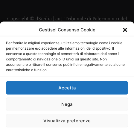
Copyright © ilSicilia | aut. Tribunale di Palermo n.11 del
29/09/2015
Gestisci Consenso Cookie
Editore: Mercurio Comunicazione Soc. Coop. A.R.L.
Per fornire le migliori esperienze, utilizziamo tecnologie come i cookie
per memorizzare e/o accedere alle informazioni del dispositivo. Il
Direttore Editoriale: Maurizio Scaglione
consenso a queste tecnologie ci permetterà di elaborare dati come il
comportamento di navigazione o ID unici su questo sito. Non
Direttore Responsabile: Maria Calabrese
acconsentire o ritirare il consenso può influire negativamente su alcune
caratteristiche e funzioni.
p.zza Sant’Oliva, 9 – 90141 – Palermo – 091335557
P.IVA: 06334930820
Accetta
Mercurio Comunicazione Società Cooperativa a r.l. è
iscritta al Registro degli Operatori di Comunicazione al
Nega
numero 26988
Visualizza preferenze
Sito gestito da
La Digitale srl
–
info@ladigitale.it