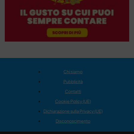
Chi siamo
Pubblicità
Contatti
Cookie Policy (UE)
Dichiarazione sulla Privacy (UE)
Disconoscimento