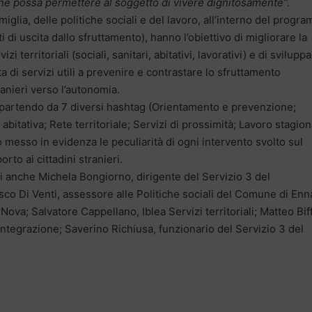
e possa permettere al soggetto di vivere dignitosamente”.
amiglia, delle politiche sociali e del lavoro, all’interno del progr
i di uscita dallo sfruttamento), hanno l’obiettivo di migliorare la
izi territoriali (sociali, sanitari, abitativi, lavorativi) e di svilupp
ta di servizi utili a prevenire e contrastare lo sfruttamento
anieri verso l’autonomia.
li, partendo da 7 diversi hashtag (Orientamento e prevenzione;
abitativa; Rete territoriale; Servizi di prossimità; Lavoro stagion
 messo in evidenza le peculiarità di ogni intervento svolto sul
orto ai cittadini stranieri.
i anche Michela Bongiorno, dirigente del Servizio 3 del
co Di Venti, assessore alle Politiche sociali del Comune di Enn
ova; Salvatore Cappellano, Iblea Servizi territoriali; Matteo Bif
ntegrazione; Saverino Richiusa, funzionario del Servizio 3 del