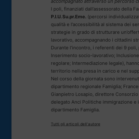
accompagnato attraverso un percorso ch
I poli, finanziati dall’assessorato della F
P.I.U. Su.pr.Eme.
(percorsi individualizzat
qualità e l’accessibilità al sistema dei serv
strategie in grado di strutturare un’offer
lavorativo, accompagnando i cittadini str
Durante l’incontro, i referenti dei 9 po
Inserimento socio-lavorativo; Inclusione 
regolare; Intermediazione legale), hanno
territorio nella presa in carico e nel supp
Nel corso della giornata sono intervenut
dipartimento regionale Famiglia; Frances
Gianpietro Losapio, direttore Consorzio N
delegato Anci Politiche immigrazione e i
dipartimento Famiglia.
Tutti gli articoli dell'autore