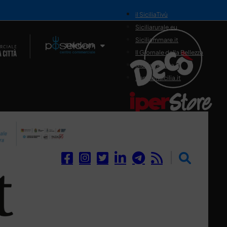
il SiciliaTivù
Siciliarurale.eu
Siciliammare.it
Il Network
Il Giornale della Bellezza
Siciliamedica.it
Sanitainsicilia.it