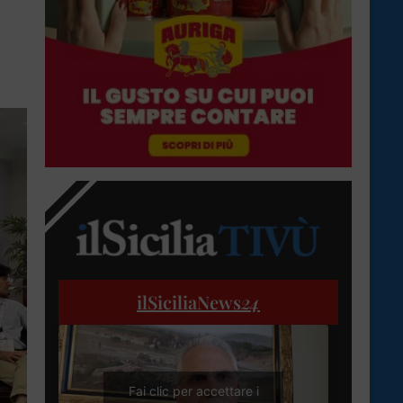
ilSiciliaNews
24
Fai clic per accettare i