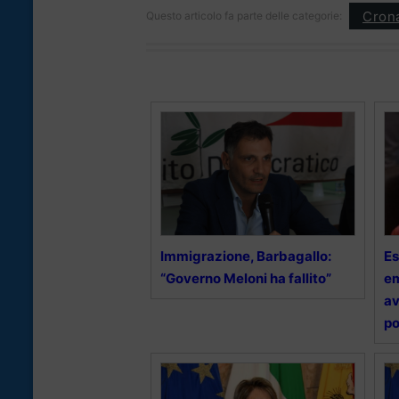
Cron
Questo articolo fa parte delle categorie:
Immigrazione, Barbagallo:
Es
“Governo Meloni ha fallito”
em
av
po