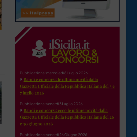
Pubblicazione: mercoledì 8 Luglio 2026
Bandi e concorsi: le ultime novità dalla
Gazzetta Ufficiale della Repubblica Italiana del 3 e
7 luglio 2026
Pubblicazione: venerdì 3 Luglio 2026
Bandi e concorsi: ecco le ultime novità dalla
Gazzetta Ufficiale della Repubblica Italiana del 26
e 30 giugno 2026
Pubblicazione: venerdì 26 Giugno 2026