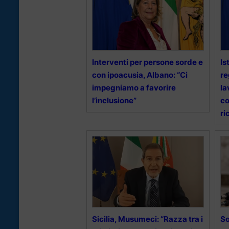
Interventi per persone sorde e
Is
con ipoacusia, Albano: “Ci
re
impegniamo a favorire
la
l’inclusione”
co
ri
Sicilia, Musumeci: “Razza tra i
So