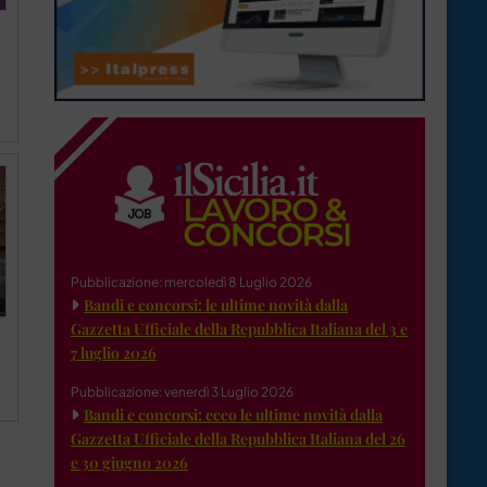
Pubblicazione: mercoledì 8 Luglio 2026
Bandi e concorsi: le ultime novità dalla
Gazzetta Ufficiale della Repubblica Italiana del 3 e
7 luglio 2026
Pubblicazione: venerdì 3 Luglio 2026
Bandi e concorsi: ecco le ultime novità dalla
Gazzetta Ufficiale della Repubblica Italiana del 26
e 30 giugno 2026