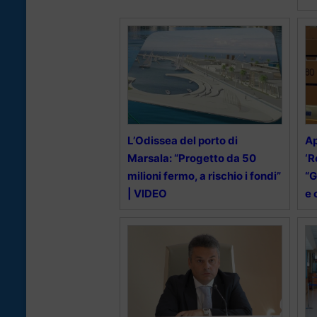
L’Odissea del porto di
A
Marsala: “Progetto da 50
‘R
milioni fermo, a rischio i fondi”
“G
| VIDEO
e 