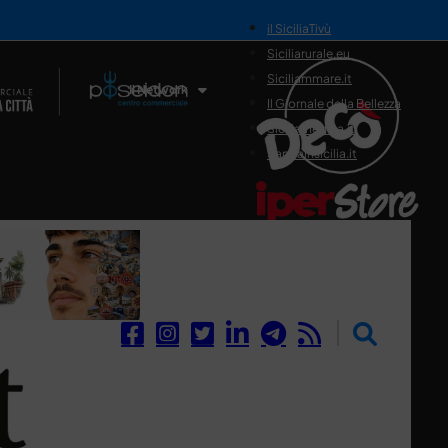
il SiciliaTivù
Siciliarurale.eu
Siciliammare.it
Il Network
Il Giornale della Bellezza
Siciliamedica.it
Sanitainsicilia.it