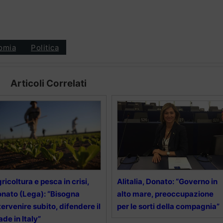
omia
Politica
Articoli Correlati
ricoltura e pesca in crisi,
Alitalia, Donato: “Governo in
nato (Lega): “Bisogna
alto mare, preoccupazione
tervenire subito, difendere il
per le sorti della compagnia”
de in Italy”