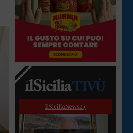
ilSiciliaNews
24