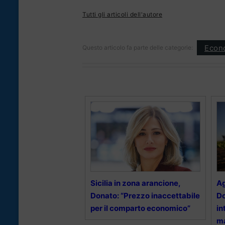
Tutti gli articoli dell'autore
Econ
Questo articolo fa parte delle categorie:
Sicilia in zona arancione,
Ag
Donato: “Prezzo inaccettabile
Do
per il comparto economico”
in
ma