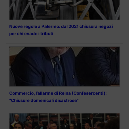
Nuove regole a Palermo: dal 2021 chiusura negozi
per chi evade i tributi
Commercio, l’allarme di Reina (Confesercenti):
“Chiusure domenicali disastrose”