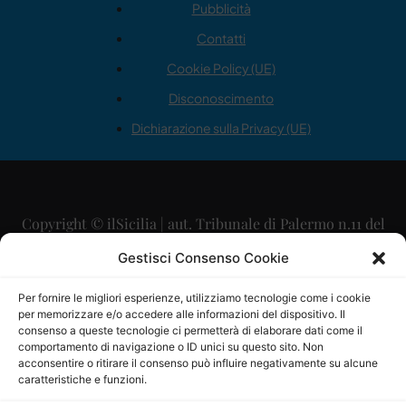
Pubblicità
Contatti
Cookie Policy (UE)
Disconoscimento
Dichiarazione sulla Privacy (UE)
Copyright © ilSicilia | aut. Tribunale di Palermo n.11 del
29/09/2015
Gestisci Consenso Cookie
Editore: Mercurio Comunicazione Soc. Coop. A.R.L.
Per fornire le migliori esperienze, utilizziamo tecnologie come i cookie
per memorizzare e/o accedere alle informazioni del dispositivo. Il
Direttore Editoriale: Maurizio Scaglione
consenso a queste tecnologie ci permetterà di elaborare dati come il
comportamento di navigazione o ID unici su questo sito. Non
Direttore Responsabile: Maria Calabrese
acconsentire o ritirare il consenso può influire negativamente su alcune
caratteristiche e funzioni.
p.zza Sant’Oliva, 9 – 90141 – Palermo – 091335557