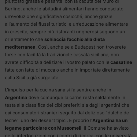
piuttosto grassa e pesante, con la caduta del Muro di
Berlino, anche le abitudini alimentari hanno conosciuto
un’evoluzione significativa cosicché, anche grazie
all’aumento dei flussi turistici e un’educazione alimentare
in crescita, sempre più ristoranti ungheresi seguono un
orientamento che
schiaccia l’occhio alla dieta
mediterranea
. Così, anche se a Budapest non troverete
forse con facilità la tradizionale cassata siciliana, non
avrete difficoltà a deliziare il vostro palato con le
cassatine
fatte con latte di mucca o anche in importate direttamente
dalla Sicilia già surgelate.
L’impulso per la cucina sana si fa sentire anche in
Argentina
dove comunque la carne resta saldamente in
testa alla classifica dei cibi preferiti sia dagli argentini che
dai consumatori stranieri seguito dal delizioso “dulche de
leche”, uno dei dessert tipici. E proprio l’
Argentina ha un
legame particolare con Mussomel
i. Il Comune ha avviato
delle interlocuzioni con i centri di ricerca, con le università