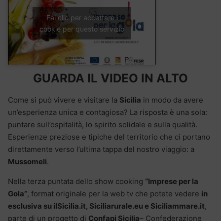
Fai clic per accettare i
cookie per questo servizio
GUARDA IL VIDEO IN ALTO
Come si può vivere e visitare la
Sicilia
in modo da avere
un’esperienza unica e contagiosa? La risposta è una sola:
puntare sull’ospitalità, lo spirito solidale e sulla qualità.
Esperienze preziose e tipiche del territorio che ci portano
direttamente verso l’ultima tappa del nostro viaggio: a
Mussomeli
.
Nella terza puntata dello show cooking
“Imprese per la
Gola”
, format originale per la web tv che potete vedere
in
esclusiva su ilSicilia.it, Siciliarurale.eu e Siciliammare.it
,
parte di un progetto di
Confapi Sicilia
– Confederazione