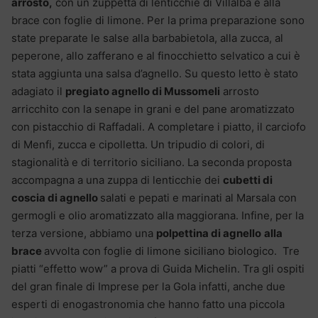
arrosto,
con un zuppetta di lenticchie di Villalba e alla
brace con foglie di limone. Per la prima preparazione sono
state preparate le salse alla barbabietola, alla zucca, al
peperone, allo zafferano e al finocchietto selvatico a cui è
stata aggiunta una salsa d’agnello. Su questo letto è stato
adagiato il
pregiato agnello di Mussomeli
arrosto
arricchito con la senape in grani e del pane aromatizzato
con pistacchio di Raffadali. A completare i piatto, il carciofo
di Menfi, zucca e cipolletta. Un tripudio di colori, di
stagionalità e di territorio siciliano. La seconda proposta
accompagna a una zuppa di lenticchie dei
cubetti di
coscia di agnello
salati e pepati e marinati al Marsala con
germogli e olio aromatizzato alla maggiorana. Infine, per la
terza versione, abbiamo una
polpettina di agnello
alla
brace
avvolta con foglie di limone siciliano biologico. Tre
piatti “effetto wow” a prova di Guida Michelin. Tra gli ospiti
del gran finale di Imprese per la Gola infatti, anche due
esperti di enogastronomia che hanno fatto una piccola