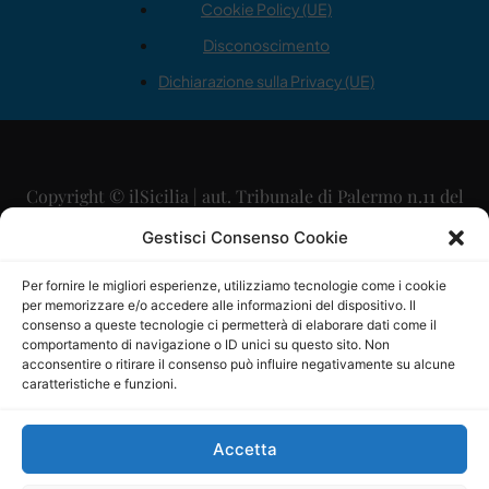
Cookie Policy (UE)
Disconoscimento
Dichiarazione sulla Privacy (UE)
Copyright © ilSicilia | aut. Tribunale di Palermo n.11 del
29/09/2015
Gestisci Consenso Cookie
Editore: Mercurio Comunicazione Soc. Coop. A.R.L.
Per fornire le migliori esperienze, utilizziamo tecnologie come i cookie
per memorizzare e/o accedere alle informazioni del dispositivo. Il
Direttore Editoriale: Maurizio Scaglione
consenso a queste tecnologie ci permetterà di elaborare dati come il
comportamento di navigazione o ID unici su questo sito. Non
Direttore Responsabile: Maria Calabrese
acconsentire o ritirare il consenso può influire negativamente su alcune
caratteristiche e funzioni.
p.zza Sant’Oliva, 9 – 90141 – Palermo – 091335557
P.IVA: 06334930820
Accetta
Mercurio Comunicazione Società Cooperativa a r.l. è