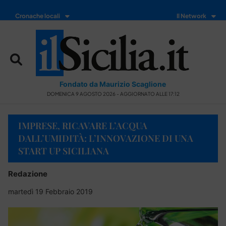
Cronache locali
Il Network
Fondato da Maurizio Scaglione
DOMENICA 9 AGOSTO 2026 - AGGIORNATO ALLE 17:12
IMPRESE, RICAVARE L’ACQUA
DALL’UMIDITÀ: L’INNOVAZIONE DI UNA
START UP SICILIANA
Redazione
martedì 19 Febbraio 2019