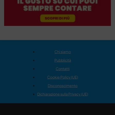
Chi siamo
Pubblicità
Contatti
Cookie Policy (UE)
Disconoscimento
Dichiarazione sulla Privacy (UE)