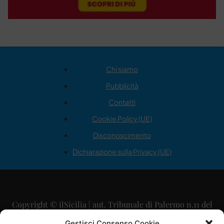
Chi siamo
Pubblicità
Contatti
Cookie Policy (UE)
Disconoscimento
Dichiarazione sulla Privacy (UE)
Copyright © ilSicilia | aut. Tribunale di Palermo n.11 del
29/09/2015
Gestisci Consenso Cookie