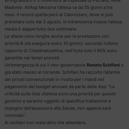
all’Ingrassia o il 3 novembre all’ospedale di Petralia, nelle
Madonie. All’Asp Messina l’attesa va da 55 giorni a tre
mesi. Il record spetta però al Cannizzaro, dove si può
prenotare solo dal 3 agosto. In intramoenia invece l’attesa
media è dappertutto due settimane.
Le attese sono lunghe anche per le prestazioni con
priorità B (da eseguire entro 10 giorni): secondo l’ultimo
rapporto di Cittadinanzattiva, nell’Isola solo il 65% sono
garantite nei tempi previsti.
Un’emergenza di cui il neo-governatore
Renato Schifani
è
già stato messo al corrente. Schifani ha raccolto l’allarme
dei privati convenzionati in rivolta per i ritardi nel
pagamento del budget annuale da parte delle Asp: “
Le
criticità sulle liste d’attesa sono una priorità per questo
governo e saranno oggetto di specifica trattazione e
impegno dell’assessore alla Salute, non appena sarà
nominato
“.
Ai siciliani non resta altro che attendere.