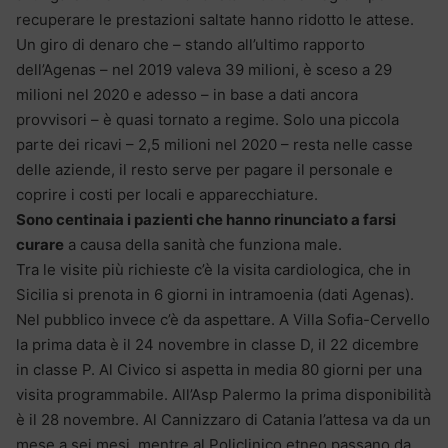
recuperare le prestazioni saltate hanno ridotto le attese.
Un giro di denaro che – stando all’ultimo rapporto
dell’Agenas – nel 2019 valeva 39 milioni, è sceso a 29
milioni nel 2020 e adesso – in base a dati ancora
provvisori – è quasi tornato a regime. Solo una piccola
parte dei ricavi – 2,5 milioni nel 2020 – resta nelle casse
delle aziende, il resto serve per pagare il personale e
coprire i costi per locali e apparecchiature.
Sono centinaia i pazienti che hanno rinunciato a farsi
curare
a causa della sanità che funziona male.
Tra le visite più richieste c’è la visita cardiologica, che in
Sicilia si prenota in 6 giorni in intramoenia (dati Agenas).
Nel pubblico invece c’è da aspettare. A Villa Sofia-Cervello
la prima data è il 24 novembre in classe D, il 22 dicembre
in classe P. Al Civico si aspetta in media 80 giorni per una
visita programmabile. All’Asp Palermo la prima disponibilità
è il 28 novembre. Al Cannizzaro di Catania l’attesa va da un
mese a sei mesi, mentre al Policlinico etneo passano da