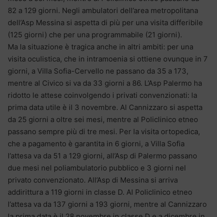
82 a 129 giorni. Negli ambulatori dell’area metropolitana
dell’Asp Messina si aspetta di più per una visita differibile
(125 giorni) che per una programmabile (21 giorni).
Ma la situazione è tragica anche in altri ambiti: per una
visita oculistica, che in intramoenia si ottiene ovunque in 7
giorni, a Villa Sofia-Cervello ne passano da 35 a 173,
mentre al Civico si va da 33 giorni a 86. L’Asp Palermo ha
ridotto le attese coinvolgendo i privati convenzionati: la
prima data utile è il 3 novembre. Al Cannizzaro si aspetta
da 25 giorni a oltre sei mesi, mentre al Policlinico etneo
passano sempre più di tre mesi. Per la visita ortopedica,
che a pagamento è garantita in 6 giorni, a Villa Sofia
l’attesa va da 51 a 129 giorni, all’Asp di Palermo passano
due mesi nel poliambulatorio pubblico e 3 giorni nel
privato convenzionato. All’Asp di Messina si arriva
addirittura a 119 giorni in classe D. Al Policlinico etneo
l’attesa va da 137 giorni a 193 giorni, mentre al Cannizzaro
la prima data è il 28 novembre in classe D e a dicembre in