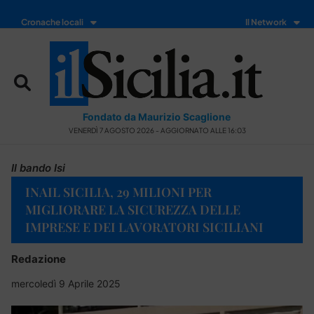
Cronache locali
Il Network
Fondato da Maurizio Scaglione
VENERDÌ 7 AGOSTO 2026 - AGGIORNATO ALLE 16:03
Il bando Isi
INAIL SICILIA, 29 MILIONI PER
MIGLIORARE LA SICUREZZA DELLE
IMPRESE E DEI LAVORATORI SICILIANI
Redazione
mercoledì 9 Aprile 2025