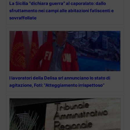
La Sicilia “dichiara guerra” al caporalato: dallo
sfruttamento nei campi alle abitazioni fatiscenti e
sovraffollate
I lavoratori della Delisa srl annunciano lo stato di
agitazione, Foti: “Atteggiamento irrispettoso”