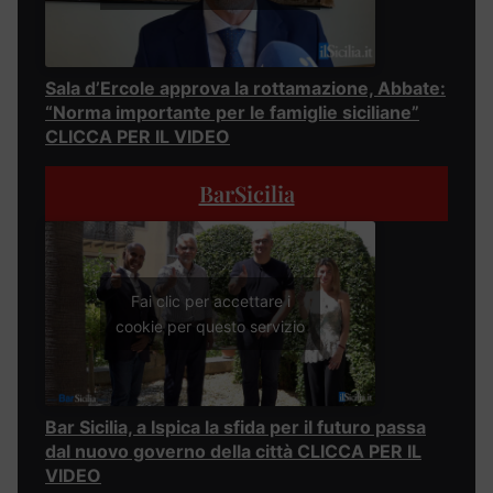
Sala d’Ercole approva la rottamazione, Abbate:
“Norma importante per le famiglie siciliane”
CLICCA PER IL VIDEO
BarSicilia
Fai clic per accettare i
cookie per questo servizio
Bar Sicilia, a Ispica la sfida per il futuro passa
dal nuovo governo della città CLICCA PER IL
VIDEO