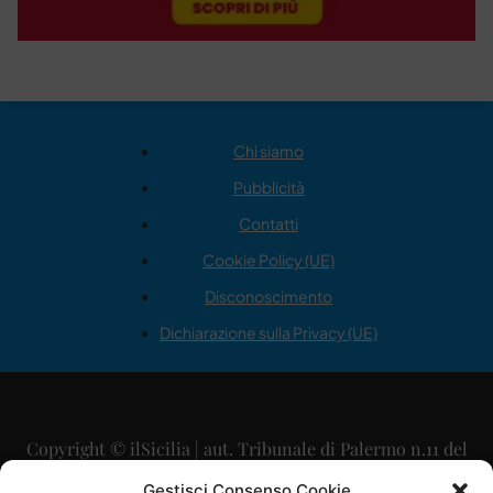
Chi siamo
Pubblicità
Contatti
Cookie Policy (UE)
Disconoscimento
Dichiarazione sulla Privacy (UE)
Copyright © ilSicilia | aut. Tribunale di Palermo n.11 del
29/09/2015
Gestisci Consenso Cookie