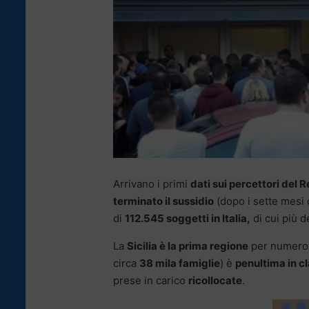
Arrivano i primi
dati sui percettori del 
terminato il sussidio
(dopo i sette mesi d
di
112.545 soggetti in Italia,
di cui più d
La
Sicilia è la prima regione
per numero d
circa
38 mila famiglie
) è
penultima in cl
prese in carico
ricollocate
.