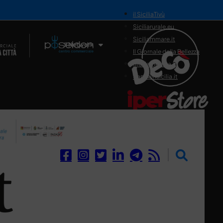
il SiciliaTivù
Siciliarurale.eu
Siciliammare.it
Il Network
Il Giornale della Bellezza
Siciliamedica.it
Sanitainsicilia.it