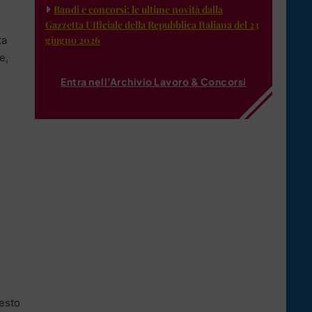
Bandi e concorsi: le ultime novità dalla
Gazzetta Ufficiale della Repubblica Italiana del 23
giugno 2026
ta
e,
Entra nell'Archivio Lavoro & Concorsi
iesto