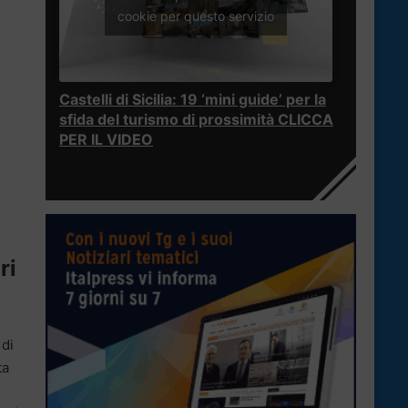
cookie per questo servizio
Castelli di Sicilia: 19 ‘mini guide’ per la
sfida del turismo di prossimità CLICCA
PER IL VIDEO
ri
 di
ta