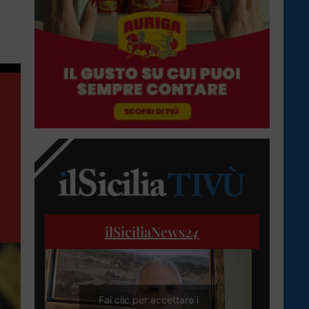
ilSiciliaNews
24
Fai clic per accettare i