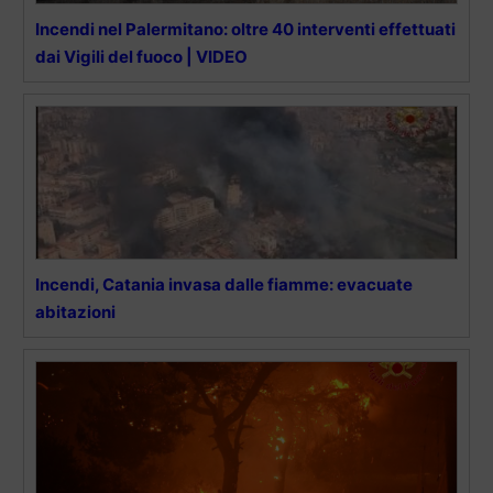
Incendi nel Palermitano: oltre 40 interventi effettuati
dai Vigili del fuoco | VIDEO
Incendi, Catania invasa dalle fiamme: evacuate
abitazioni