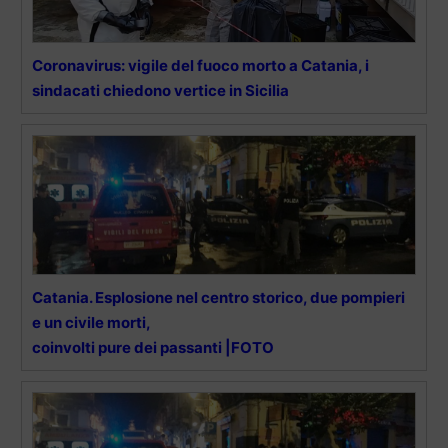
Coronavirus: vigile del fuoco morto a Catania, i
sindacati chiedono vertice in Sicilia
Catania. Esplosione nel centro storico, due pompieri
e un civile morti,
coinvolti pure dei passanti |FOTO