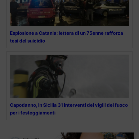
Esplosione a Catania: lettera di un 75enne rafforza
tesi del suicidio
Capodanno, in Sicilia 31 interventi dei vigili del fuoco
per i festeggiamenti