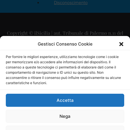
Disconoscimento
Copyright © ilSicilia | aut. Tribunale di Palermo n.11 del
29/09/2015
Gestisci Consenso Cookie
Editore: Mercurio Comunicazione Soc. Coop. A.R.L.
Per fornire le migliori esperienze, utilizziamo tecnologie come i cookie
per memorizzare e/o accedere alle informazioni del dispositivo. Il
Direttore Editoriale: Maurizio Scaglione
consenso a queste tecnologie ci permetterà di elaborare dati come il
comportamento di navigazione o ID unici su questo sito. Non
Direttore Responsabile: Maria Calabrese
acconsentire o ritirare il consenso può influire negativamente su alcune
caratteristiche e funzioni.
p.zza Sant’Oliva, 9 – 90141 – Palermo – 091335557
P.IVA: 06334930820
Accetta
Mercurio Comunicazione Società Cooperativa a r.l. è
iscritta al Registro degli Operatori di Comunicazione al
Nega
numero 26988